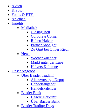
Aktien
Krypto
Fonds & ETFs
Anleihen
Insights
Mediathek
Closing Bell
Corporate Corner
Robert Halver
Partner Spotlight
Zu Gast bei Oliver Riedl
News
Wochenkalender
Markt unter der Lupe
Halvers Kolumne
Unser Angebot
Über Baader Trading
Altersvorsorge-Depot
Handelsangebot
Handelskalender
Baader Bank
Unsere Herkunft
Über Baader Bank
Baader Trading Days