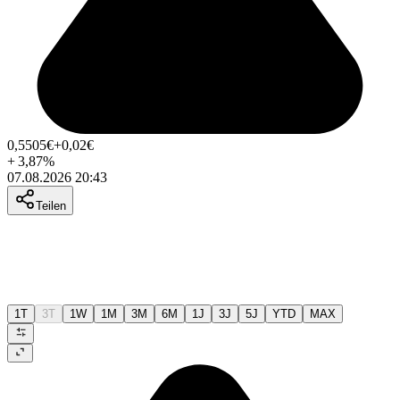
0,5505
€
+0,02
€
+
3,87
%
07.08.2026 20:43
Teilen
1T
3T
1W
1M
3M
6M
1J
3J
5J
YTD
MAX