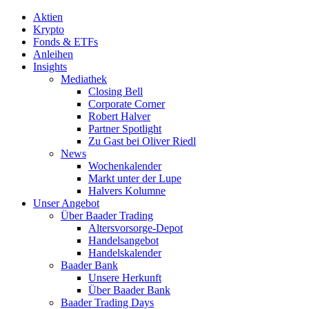
Aktien
Krypto
Fonds & ETFs
Anleihen
Insights
Mediathek
Closing Bell
Corporate Corner
Robert Halver
Partner Spotlight
Zu Gast bei Oliver Riedl
News
Wochenkalender
Markt unter der Lupe
Halvers Kolumne
Unser Angebot
Über Baader Trading
Altersvorsorge-Depot
Handelsangebot
Handelskalender
Baader Bank
Unsere Herkunft
Über Baader Bank
Baader Trading Days