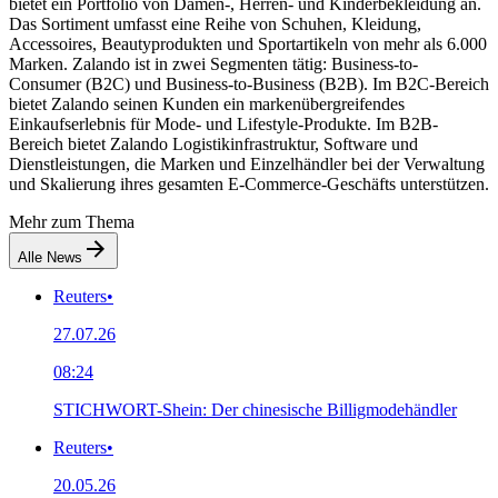
bietet ein Portfolio von Damen-, Herren- und Kinderbekleidung an.
Das Sortiment umfasst eine Reihe von Schuhen, Kleidung,
Accessoires, Beautyprodukten und Sportartikeln von mehr als 6.000
Marken. Zalando ist in zwei Segmenten tätig: Business-to-
Consumer (B2C) und Business-to-Business (B2B). Im B2C-Bereich
bietet Zalando seinen Kunden ein markenübergreifendes
Einkaufserlebnis für Mode- und Lifestyle-Produkte. Im B2B-
Bereich bietet Zalando Logistikinfrastruktur, Software und
Dienstleistungen, die Marken und Einzelhändler bei der Verwaltung
und Skalierung ihres gesamten E-Commerce-Geschäfts unterstützen.
Mehr zum Thema
Alle News
Reuters
•
27.07.26
08:24
STICHWORT-Shein: Der chinesische Billigmodehändler
Reuters
•
20.05.26