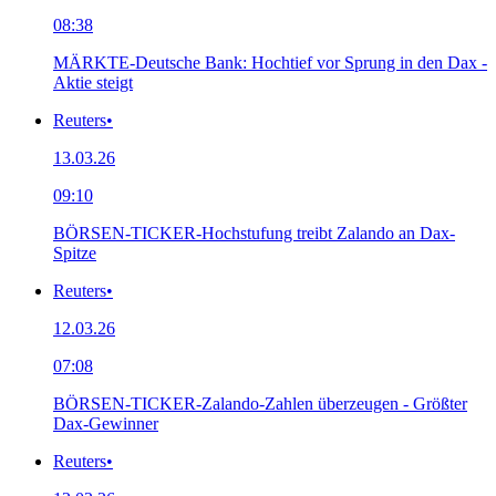
08:38
MÄRKTE-Deutsche Bank: Hochtief vor Sprung in den Dax -
Aktie steigt
Reuters
•
13.03.26
09:10
BÖRSEN-TICKER-Hochstufung treibt Zalando an Dax-
Spitze
Reuters
•
12.03.26
07:08
BÖRSEN-TICKER-Zalando-Zahlen überzeugen - Größter
Dax-Gewinner
Reuters
•