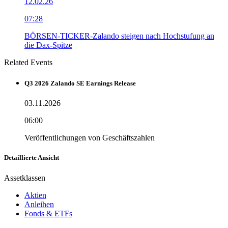
12.02.26
07:28
BÖRSEN-TICKER-Zalando steigen nach Hochstufung an
die Dax-Spitze
Related Events
Q3 2026 Zalando SE Earnings Release
03.11.2026
06:00
Veröffentlichungen von Geschäftszahlen
Detaillierte Ansicht
Assetklassen
Aktien
Anleihen
Fonds & ETFs