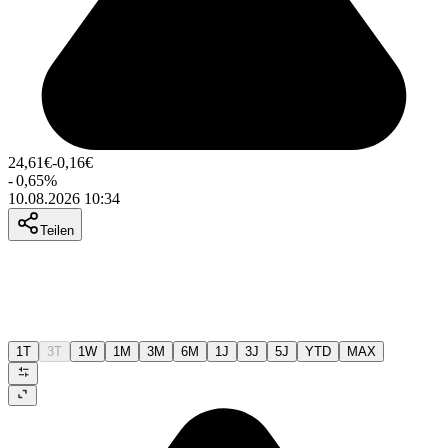
24,61
€
-0,16
€
-
0,65
%
10.08.2026 10:34
Teilen
1T
3T
1W
1M
3M
6M
1J
3J
5J
YTD
MAX