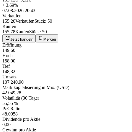
+
3,69
%
07.08.2026 20:43
Verkaufen
155,20
Verkaufen
Stück
:
50
Kaufen
155,78
Kaufen
Stück
:
50
Jetzt handeln
Merken
Eröffnung
149,60
Hoch
158,00
Tief
148,32
Umsatz
107.240,90
Marktkapitalisierung in Mio. (USD)
42.049,28
Volatilität (30 Tage)
55,55 %
P/E Ratio
48,0958
Dividende pro Aktie
0,00
Gewinn pro Aktie