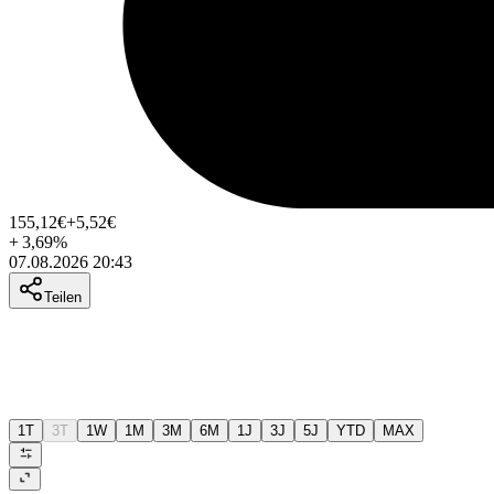
155,12
€
+5,52
€
+
3,69
%
07.08.2026 20:43
Teilen
1T
3T
1W
1M
3M
6M
1J
3J
5J
YTD
MAX