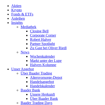
Aktien
Krypto
Fonds & ETFs
Anleihen
Insights
Mediathek
Closing Bell
Corporate Corner
Robert Halver
Partner Spotlight
Zu Gast bei Oliver Riedl
News
Wochenkalender
Markt unter der Lupe
Halvers Kolumne
Unser Angebot
Über Baader Trading
Altersvorsorge-Depot
Handelsangebot
Handelskalender
Baader Bank
Unsere Herkunft
Über Baader Bank
Baader Trading Days