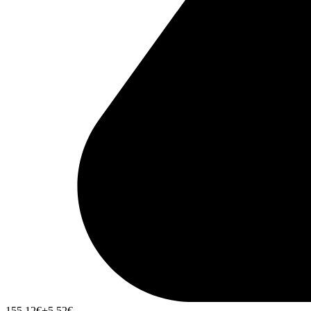
155,12
€
+5,52
€