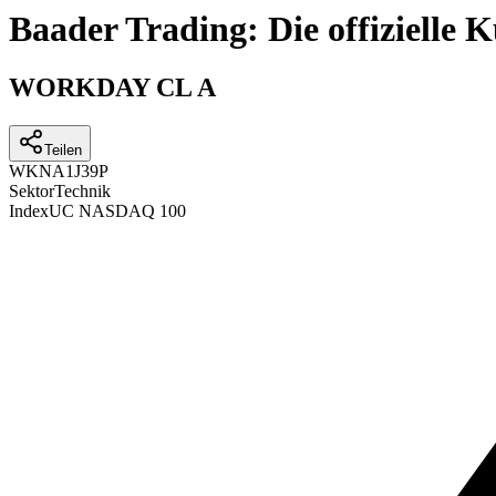
Baader Trading: Die offizielle
WORKDAY CL A
Teilen
WKN
A1J39P
Sektor
Technik
Index
UC NASDAQ 100