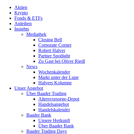
Aktien
Krypto
Fonds & ETFs
Anleihen
Insights
Mediathek
Closing Bell
Corporate Corner
Robert Halver
Partner Spotlight
Zu Gast bei Oliver Riedl
News
Wochenkalender
Markt unter der Lupe
Halvers Kolumne
Unser Angebot
Über Baader Trading
Altersvorsorge-Depot
Handelsangebot
Handelskalender
Baader Bank
Unsere Herkunft
Über Baader Bank
Baader Trading Days