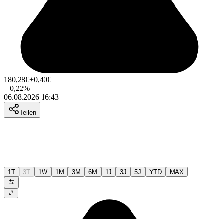
180,28
€
+0,40
€
+
0,22
%
06.08.2026 16:43
Teilen
1T
3T
1W
1M
3M
6M
1J
3J
5J
YTD
MAX