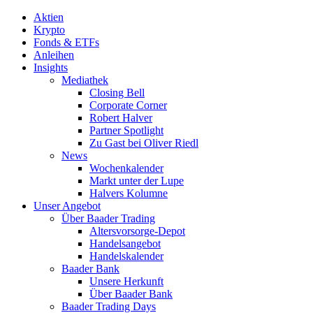
Aktien
Krypto
Fonds & ETFs
Anleihen
Insights
Mediathek
Closing Bell
Corporate Corner
Robert Halver
Partner Spotlight
Zu Gast bei Oliver Riedl
News
Wochenkalender
Markt unter der Lupe
Halvers Kolumne
Unser Angebot
Über Baader Trading
Altersvorsorge-Depot
Handelsangebot
Handelskalender
Baader Bank
Unsere Herkunft
Über Baader Bank
Baader Trading Days