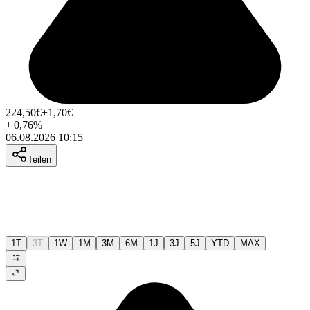
224,50
€
+1,70
€
+
0,76
%
06.08.2026 10:15
Teilen
1T
3T
1W
1M
3M
6M
1J
3J
5J
YTD
MAX