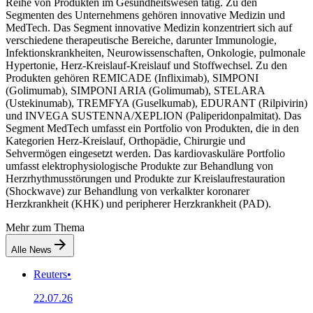
Reihe von Produkten im Gesundheitswesen tätig. Zu den
Segmenten des Unternehmens gehören innovative Medizin und
MedTech. Das Segment innovative Medizin konzentriert sich auf
verschiedene therapeutische Bereiche, darunter Immunologie,
Infektionskrankheiten, Neurowissenschaften, Onkologie, pulmonale
Hypertonie, Herz-Kreislauf-Kreislauf und Stoffwechsel. Zu den
Produkten gehören REMICADE (Infliximab), SIMPONI
(Golimumab), SIMPONI ARIA (Golimumab), STELARA
(Ustekinumab), TREMFYA (Guselkumab), EDURANT (Rilpivirin)
und INVEGA SUSTENNA/XEPLION (Paliperidonpalmitat). Das
Segment MedTech umfasst ein Portfolio von Produkten, die in den
Kategorien Herz-Kreislauf, Orthopädie, Chirurgie und
Sehvermögen eingesetzt werden. Das kardiovaskuläre Portfolio
umfasst elektrophysiologische Produkte zur Behandlung von
Herzrhythmusstörungen und Produkte zur Kreislaufrestauration
(Shockwave) zur Behandlung von verkalkter koronarer
Herzkrankheit (KHK) und peripherer Herzkrankheit (PAD).
Mehr zum Thema
Alle News
Reuters
•
22.07.26