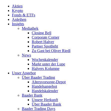
Aktien
Krypto
Fonds & ETFs
Anleihen
Insights
Mediathek
Closing Bell
Corporate Corner
Robert Halver
Partner Spotlight
Zu Gast bei Oliver Riedl
News
Wochenkalender
Markt unter der Lupe
Halvers Kolumne
Unser Angebot
Über Baader Trading
Altersvorsorge-Depot
Handelsangebot
Handelskalender
Baader Bank
Unsere Herkunft
Über Baader Bank
Baader Trading Days