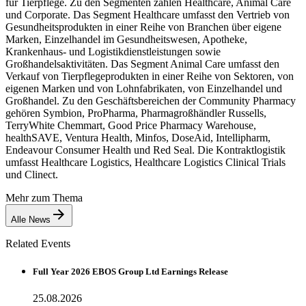
für Tierpflege. Zu den Segmenten zählen Healthcare, Animal Care
und Corporate. Das Segment Healthcare umfasst den Vertrieb von
Gesundheitsprodukten in einer Reihe von Branchen über eigene
Marken, Einzelhandel im Gesundheitswesen, Apotheke,
Krankenhaus- und Logistikdienstleistungen sowie
Großhandelsaktivitäten. Das Segment Animal Care umfasst den
Verkauf von Tierpflegeprodukten in einer Reihe von Sektoren, von
eigenen Marken und von Lohnfabrikaten, von Einzelhandel und
Großhandel. Zu den Geschäftsbereichen der Community Pharmacy
gehören Symbion, ProPharma, Pharmagroßhändler Russells,
TerryWhite Chemmart, Good Price Pharmacy Warehouse,
healthSAVE, Ventura Health, Minfos, DoseAid, Intellipharm,
Endeavour Consumer Health und Red Seal. Die Kontraktlogistik
umfasst Healthcare Logistics, Healthcare Logistics Clinical Trials
und Clinect.
Mehr zum Thema
Alle News
Related Events
Full Year 2026 EBOS Group Ltd Earnings Release
25.08.2026