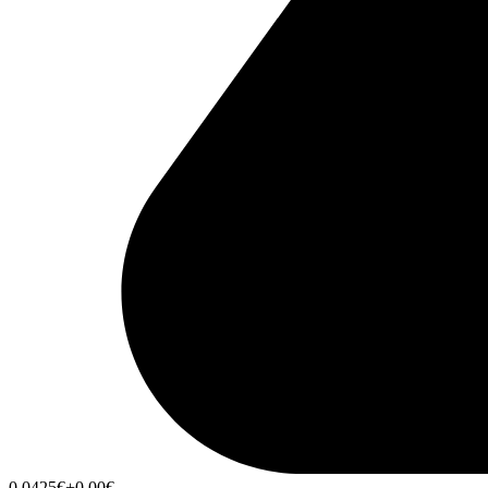
0,0425
€
+0,00
€