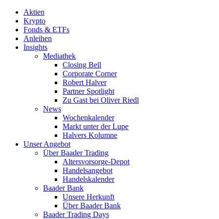
Aktien
Krypto
Fonds & ETFs
Anleihen
Insights
Mediathek
Closing Bell
Corporate Corner
Robert Halver
Partner Spotlight
Zu Gast bei Oliver Riedl
News
Wochenkalender
Markt unter der Lupe
Halvers Kolumne
Unser Angebot
Über Baader Trading
Altersvorsorge-Depot
Handelsangebot
Handelskalender
Baader Bank
Unsere Herkunft
Über Baader Bank
Baader Trading Days