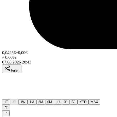
0,0425
€
+0,00
€
+
0,00
%
07.08.2026 20:43
Teilen
1T
3T
1W
1M
3M
6M
1J
3J
5J
YTD
MAX