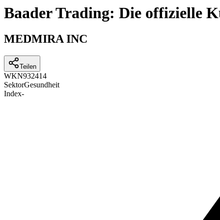
Baader Trading: Die offizielle
MEDMIRA INC
Teilen
WKN
932414
Sektor
Gesundheit
Index
-