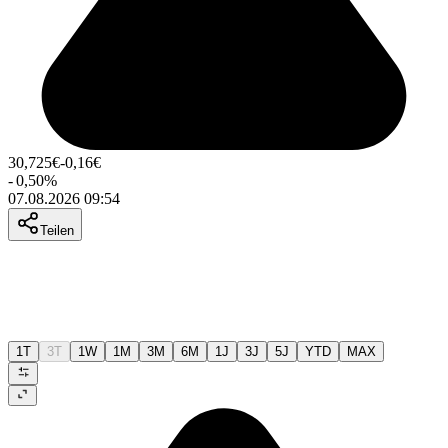
30,725
€
-0,16
€
-
0,50
%
07.08.2026 09:54
Teilen
1T
3T
1W
1M
3M
6M
1J
3J
5J
YTD
MAX