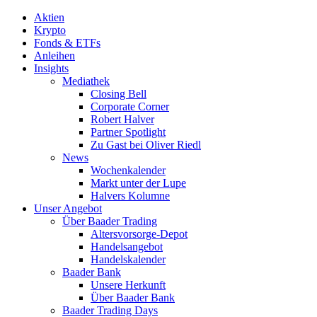
Aktien
Krypto
Fonds & ETFs
Anleihen
Insights
Mediathek
Closing Bell
Corporate Corner
Robert Halver
Partner Spotlight
Zu Gast bei Oliver Riedl
News
Wochenkalender
Markt unter der Lupe
Halvers Kolumne
Unser Angebot
Über Baader Trading
Altersvorsorge-Depot
Handelsangebot
Handelskalender
Baader Bank
Unsere Herkunft
Über Baader Bank
Baader Trading Days