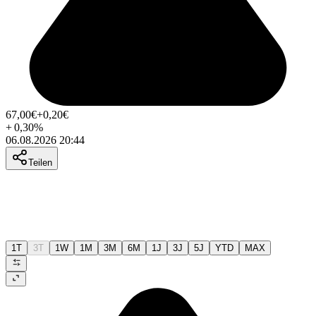
67,00
€
+0,20
€
+
0,30
%
06.08.2026 20:44
Teilen
1T
3T
1W
1M
3M
6M
1J
3J
5J
YTD
MAX