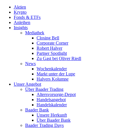
Aktien
Krypto
Fonds & ETFs
Anleihen
Insights
Mediathek
Closing Bell
Corporate Corner
Robert Halver
Partner Spotlight
Zu Gast bei Oliver Riedl
News
Wochenkalender
Markt unter der Lupe
Halvers Kolumne
Unser Angebot
Über Baader Trading
Altersvorsorge-Depot
Handelsangebot
Handelskalender
Baader Bank
Unsere Herkunft
Über Baader Bank
Baader Trading Days