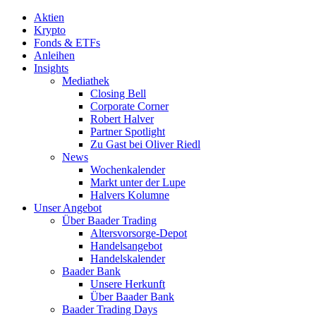
Aktien
Krypto
Fonds & ETFs
Anleihen
Insights
Mediathek
Closing Bell
Corporate Corner
Robert Halver
Partner Spotlight
Zu Gast bei Oliver Riedl
News
Wochenkalender
Markt unter der Lupe
Halvers Kolumne
Unser Angebot
Über Baader Trading
Altersvorsorge-Depot
Handelsangebot
Handelskalender
Baader Bank
Unsere Herkunft
Über Baader Bank
Baader Trading Days