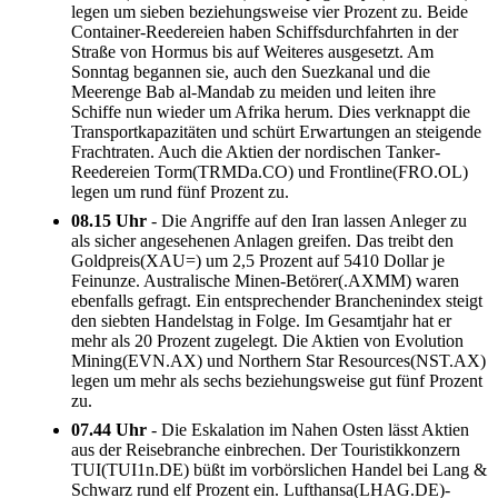
legen um sieben beziehungsweise vier Prozent zu. Beide
Container-Reedereien haben Schiffsdurchfahrten in der
Straße von Hormus bis auf Weiteres ausgesetzt. Am
Sonntag begannen sie, auch den Suezkanal und die
Meerenge Bab al-Mandab zu meiden und leiten ihre
Schiffe nun wieder um Afrika herum. Dies verknappt die
Transportkapazitäten und schürt Erwartungen an steigende
Frachtraten. Auch die Aktien der nordischen Tanker-
Reedereien Torm(TRMDa.CO) und Frontline(FRO.OL)
legen um rund fünf Prozent zu.
08.15 Uhr
- Die Angriffe auf den Iran lassen Anleger zu
als sicher angesehenen Anlagen greifen. Das treibt den
Goldpreis(XAU=) um 2,5 Prozent auf 5410 Dollar je
Feinunze. Australische Minen-Betörer(.AXMM) waren
ebenfalls gefragt. Ein entsprechender Branchenindex steigt
den siebten Handelstag in Folge. Im Gesamtjahr hat er
mehr als 20 Prozent zugelegt. Die Aktien von Evolution
Mining(EVN.AX) und Northern Star Resources(NST.AX)
legen um mehr als sechs beziehungsweise gut fünf Prozent
zu.
07.44 Uhr
- Die Eskalation im Nahen Osten lässt Aktien
aus der Reisebranche einbrechen. Der Touristikkonzern
TUI(TUI1n.DE) büßt im vorbörslichen Handel bei Lang &
Schwarz rund elf Prozent ein. Lufthansa(LHAG.DE)-