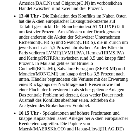
America(BAC.N) und Citigroup(C.N) im vorbörslichen
Handel zwischen rund zwei und drei Prozent.
13.40 Uhr
- Die Eskalation des Konflikts im Nahen Osten
hat die Aktien europäischer Luxusgüterkonzerne auf
Talfahrt geschickt. Der Branchenindex(.STXLUXP) fällt
um fast vier Prozent. Am stärksten unter Druck geraten
under anderem die Aktien der Schweizer Unternehmen
Richemont(CFR.S) und Swatch(UHR.S), die in Zürich um
jeweils mehr als 5,5 Prozent abrutschen. An der Börse in
Paris verlieren LVMH(LVMH.PA), Hermes(HRMS.PA)
und Kering(PRTP.PA) zwischen rund 3,5 und knapp fünf
Prozent. In Mailand geht es für Brunello
Cucinelli(BCU.MI), Salvatore Ferragamo(SFER.MI) und
Moncler(MONC.MI) um knapp drei bis 3,5 Prozent nach
unten. Händler begründeten die Verluste mit der Erwartung
eines Rückgangs der Nachfrage nach Reisen sowie mit
einer Flucht der Investoren in als sicher geltende Anlagen.
Das zentrale Problem sei derzeit, dass weder Dauer noch
Ausmaß des Konflikts absehbar seien, schrieben die
Analysten des Brokerhauses Vontobel.
10.15 Uhr
- Spekulationen auf höhere Frachtraten und
knappe Kapazitäten lassen Anleger bei Aktien europäischer
Reedereien zugreifen. Die Papiere von
Maersk(MAERSKb.CO) und Hapag-Lloyd(HLAG.DE)