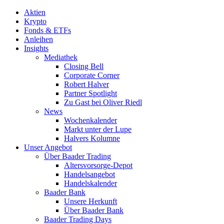
Aktien
Krypto
Fonds & ETFs
Anleihen
Insights
Mediathek
Closing Bell
Corporate Corner
Robert Halver
Partner Spotlight
Zu Gast bei Oliver Riedl
News
Wochenkalender
Markt unter der Lupe
Halvers Kolumne
Unser Angebot
Über Baader Trading
Altersvorsorge-Depot
Handelsangebot
Handelskalender
Baader Bank
Unsere Herkunft
Über Baader Bank
Baader Trading Days