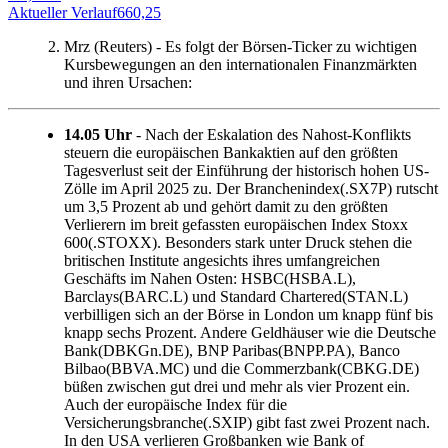
Aktueller Verlauf
660,25
A
Mrz (Reuters) - Es folgt der Börsen-Ticker zu wichtigen
Kursbewegungen an den internationalen Finanzmärkten
und ihren Ursachen:
14.05 Uhr
- Nach der Eskalation des Nahost-Konflikts
steuern die europäischen Bankaktien auf den größten
Tagesverlust seit der Einführung der historisch hohen US-
Zölle im April 2025 zu. Der Branchenindex(.SX7P) rutscht
um 3,5 Prozent ab und gehört damit zu den größten
Verlierern im breit gefassten europäischen Index Stoxx
600(.STOXX). Besonders stark unter Druck stehen die
britischen Institute angesichts ihres umfangreichen
Geschäfts im Nahen Osten: HSBC(HSBA.L),
Barclays(BARC.L) und Standard Chartered(STAN.L)
verbilligen sich an der Börse in London um knapp fünf bis
knapp sechs Prozent. Andere Geldhäuser wie die Deutsche
Bank(DBKGn.DE), BNP Paribas(BNPP.PA), Banco
Bilbao(BBVA.MC) und die Commerzbank(CBKG.DE)
büßen zwischen gut drei und mehr als vier Prozent ein.
Auch der europäische Index für die
Versicherungsbranche(.SXIP) gibt fast zwei Prozent nach.
In den USA verlieren Großbanken wie Bank of