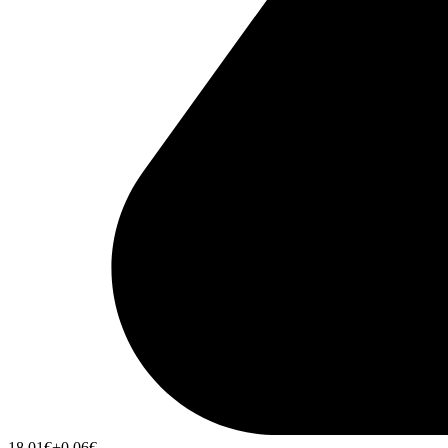
18,01
€
+0,06
€