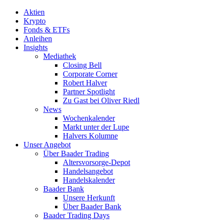
Aktien
Krypto
Fonds & ETFs
Anleihen
Insights
Mediathek
Closing Bell
Corporate Corner
Robert Halver
Partner Spotlight
Zu Gast bei Oliver Riedl
News
Wochenkalender
Markt unter der Lupe
Halvers Kolumne
Unser Angebot
Über Baader Trading
Altersvorsorge-Depot
Handelsangebot
Handelskalender
Baader Bank
Unsere Herkunft
Über Baader Bank
Baader Trading Days