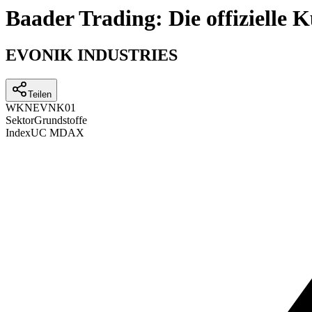
Baader Trading: Die offizielle
EVONIK INDUSTRIES
Teilen
WKN
EVNK01
Sektor
Grundstoffe
Index
UC MDAX