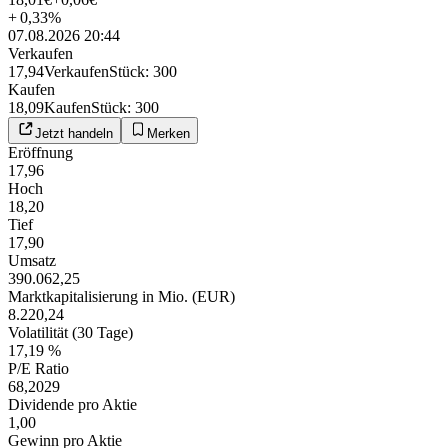
+
0,33
%
07.08.2026 20:44
Verkaufen
17,94
Verkaufen
Stück
:
300
Kaufen
18,09
Kaufen
Stück
:
300
Jetzt handeln
Merken
Eröffnung
17,96
Hoch
18,20
Tief
17,90
Umsatz
390.062,25
Marktkapitalisierung in Mio. (EUR)
8.220,24
Volatilität (30 Tage)
17,19 %
P/E Ratio
68,2029
Dividende pro Aktie
1,00
Gewinn pro Aktie