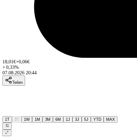
18,01
€
+0,06
€
+
0,33
%
07.08.2026 20:44
Teilen
1T
3T
1W
1M
3M
6M
1J
3J
5J
YTD
MAX