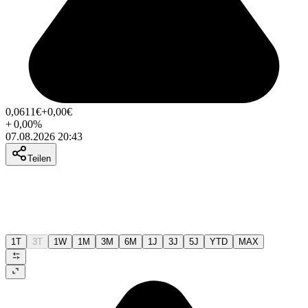
0,0611
€
+0,00
€
+
0,00
%
07.08.2026 20:43
Teilen
1T
3T
1W
1M
3M
6M
1J
3J
5J
YTD
MAX