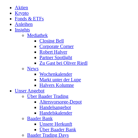
Aktien
Krypto
Fonds & ETFs
Anleihen
Insights
Mediathek
Closing Bell
Corporate Corner
Robert Halver
Partner Spotlight
Zu Gast bei Oliver Riedl
News
Wochenkalender
Markt unter der Lupe
Halvers Kolumne
Unser Angebot
Über Baader Trading
Altersvorsorge-Depot
Handelsangebot
Handelskalender
Baader Bank
Unsere Herkunft
Über Baader Bank
Baader Trading Days