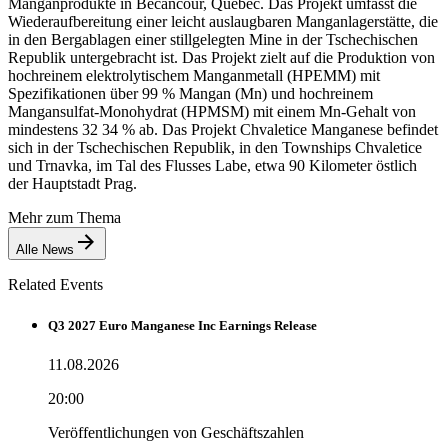
Manganprodukte in Becancour, Quebec. Das Projekt umfasst die
Wiederaufbereitung einer leicht auslaugbaren Manganlagerstätte, die
in den Bergablagen einer stillgelegten Mine in der Tschechischen
Republik untergebracht ist. Das Projekt zielt auf die Produktion von
hochreinem elektrolytischem Manganmetall (HPEMM) mit
Spezifikationen über 99 % Mangan (Mn) und hochreinem
Mangansulfat-Monohydrat (HPMSM) mit einem Mn-Gehalt von
mindestens 32 34 % ab. Das Projekt Chvaletice Manganese befindet
sich in der Tschechischen Republik, in den Townships Chvaletice
und Trnavka, im Tal des Flusses Labe, etwa 90 Kilometer östlich
der Hauptstadt Prag.
Mehr zum Thema
Alle News
Related Events
Q3 2027 Euro Manganese Inc Earnings Release
11.08.2026
20:00
Veröffentlichungen von Geschäftszahlen