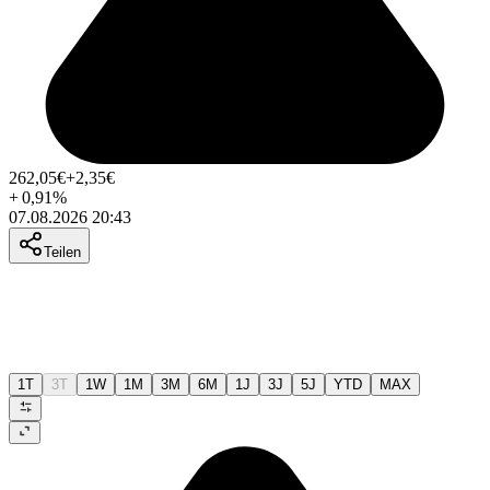
262,05
€
+2,35
€
+
0,91
%
07.08.2026 20:43
Teilen
1T
3T
1W
1M
3M
6M
1J
3J
5J
YTD
MAX