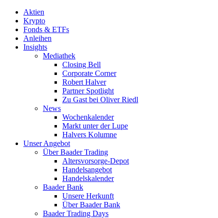
Aktien
Krypto
Fonds & ETFs
Anleihen
Insights
Mediathek
Closing Bell
Corporate Corner
Robert Halver
Partner Spotlight
Zu Gast bei Oliver Riedl
News
Wochenkalender
Markt unter der Lupe
Halvers Kolumne
Unser Angebot
Über Baader Trading
Altersvorsorge-Depot
Handelsangebot
Handelskalender
Baader Bank
Unsere Herkunft
Über Baader Bank
Baader Trading Days