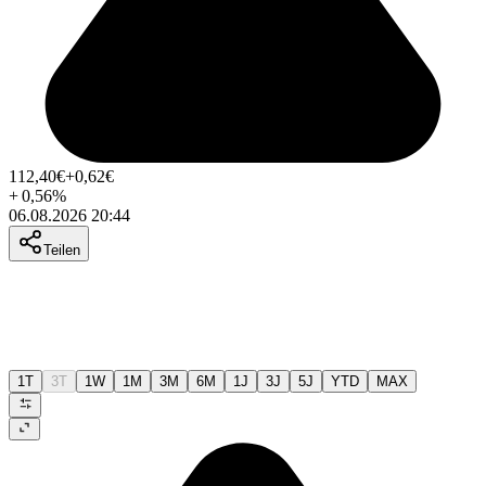
112,40
€
+0,62
€
+
0,56
%
06.08.2026 20:44
Teilen
1T
3T
1W
1M
3M
6M
1J
3J
5J
YTD
MAX