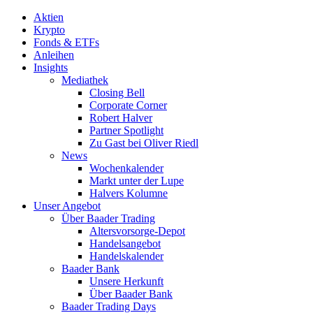
Aktien
Krypto
Fonds & ETFs
Anleihen
Insights
Mediathek
Closing Bell
Corporate Corner
Robert Halver
Partner Spotlight
Zu Gast bei Oliver Riedl
News
Wochenkalender
Markt unter der Lupe
Halvers Kolumne
Unser Angebot
Über Baader Trading
Altersvorsorge-Depot
Handelsangebot
Handelskalender
Baader Bank
Unsere Herkunft
Über Baader Bank
Baader Trading Days