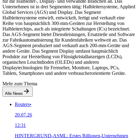
für die Halbleiter-, Display- und verwandte Branchen an. Das
Unternehmen ist in drei Segmenten tätig: Halbleitersysteme, Applied
Global Services (AGS) und Display. Das Segment
Halbleitersysteme entwirft, entwickelt, fertigt und verkauft eine
Reihe von hauptsächlich 300-mm-Geräten zur Herstellung von
Halbleiterchips, auch als integrierte Schaltungen (ICs) bezeichnet.
Das AGS-Segment bietet Dienstleistungen, Ersatzteile und Software
zur Fabrikautomatisierung für Kundenfabriken weltweit an. Das
AGS-Segment produziert und verkauft auch 200-mm-Geräte und
andere Geräte. Das Segment Display umfasst hauptsächlich
Produkte zur Herstellung von Flüssigkristallanzeigen (LCDs),
organischen Leuchtdioden (OLEDs) und anderen
Displaytechnologien für Fernseher, Monitore, Laptops, PCs,
Tablets, Smartphones und andere verbraucherorientierte Geräte.
Mehr zum Thema
Alle News
Reuters
•
20.07.26
12:31
HINTERGRUND-ASML: Erstes Billionen-Unternehmen