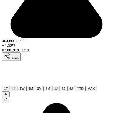
464,80
€
+6,95
€
+
1,52
%
07.08.2026 13:30
Teilen
1T
3T
1W
1M
3M
6M
1J
3J
5J
YTD
MAX