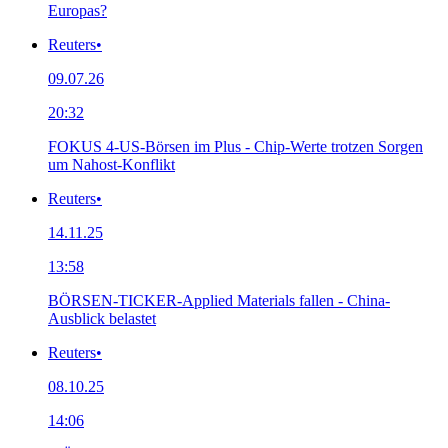
Europas?
Reuters
•
09.07.26
20:32
FOKUS 4-US-Börsen im Plus - Chip-Werte trotzen Sorgen
um Nahost-Konflikt
Reuters
•
14.11.25
13:58
BÖRSEN-TICKER-Applied Materials fallen - China-
Ausblick belastet
Reuters
•
08.10.25
14:06