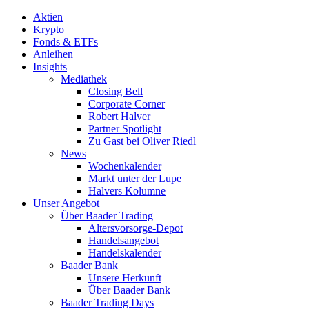
Aktien
Krypto
Fonds & ETFs
Anleihen
Insights
Mediathek
Closing Bell
Corporate Corner
Robert Halver
Partner Spotlight
Zu Gast bei Oliver Riedl
News
Wochenkalender
Markt unter der Lupe
Halvers Kolumne
Unser Angebot
Über Baader Trading
Altersvorsorge-Depot
Handelsangebot
Handelskalender
Baader Bank
Unsere Herkunft
Über Baader Bank
Baader Trading Days