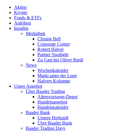
Aktien
Krypto
Fonds & ETFs
Anleihen
Insights
Mediathek
Closing Bell
Corporate Corner
Robert Halver
Partner Spotlight
Zu Gast bei Oliver Riedl
News
Wochenkalender
Markt unter der Lupe
Halvers Kolumne
Unser Angebot
Über Baader Trading
Altersvorsorge-Depot
Handelsangebot
Handelskalender
Baader Bank
Unsere Herkunft
Über Baader Bank
Baader Trading Days