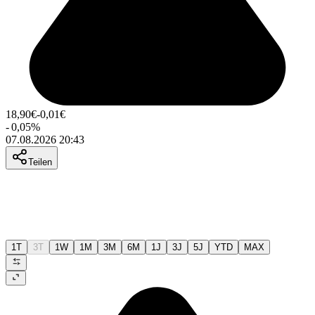
18,90
€
-0,01
€
-
0,05
%
07.08.2026 20:43
Teilen
1T
3T
1W
1M
3M
6M
1J
3J
5J
YTD
MAX