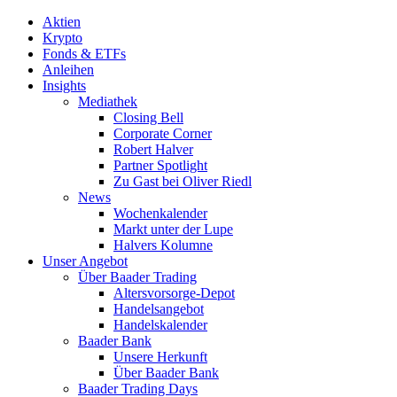
Aktien
Krypto
Fonds & ETFs
Anleihen
Insights
Mediathek
Closing Bell
Corporate Corner
Robert Halver
Partner Spotlight
Zu Gast bei Oliver Riedl
News
Wochenkalender
Markt unter der Lupe
Halvers Kolumne
Unser Angebot
Über Baader Trading
Altersvorsorge-Depot
Handelsangebot
Handelskalender
Baader Bank
Unsere Herkunft
Über Baader Bank
Baader Trading Days