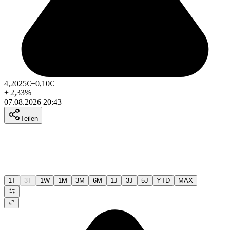
4,2025
€
+0,10
€
+
2,33
%
07.08.2026 20:43
Teilen
1T
3T
1W
1M
3M
6M
1J
3J
5J
YTD
MAX