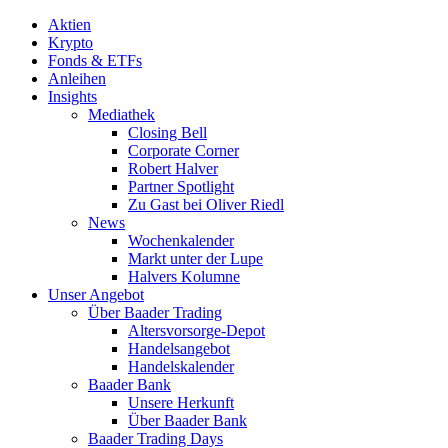
Aktien
Krypto
Fonds & ETFs
Anleihen
Insights
Mediathek
Closing Bell
Corporate Corner
Robert Halver
Partner Spotlight
Zu Gast bei Oliver Riedl
News
Wochenkalender
Markt unter der Lupe
Halvers Kolumne
Unser Angebot
Über Baader Trading
Altersvorsorge-Depot
Handelsangebot
Handelskalender
Baader Bank
Unsere Herkunft
Über Baader Bank
Baader Trading Days