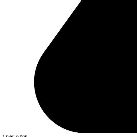
1,94
€
+0,09
€