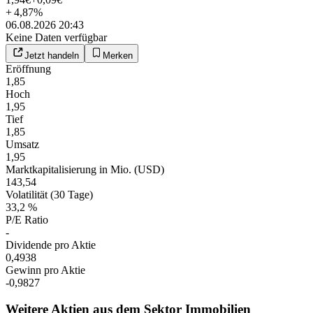
+
4,87
%
06.08.2026 20:43
Keine Daten verfügbar
Jetzt handeln
Merken
Eröffnung
1,85
Hoch
1,95
Tief
1,85
Umsatz
1,95
Marktkapitalisierung in Mio. (USD)
143,54
Volatilität (30 Tage)
33,2 %
P/E Ratio
-
Dividende pro Aktie
0,4938
Gewinn pro Aktie
-0,9827
Weitere Aktien aus dem Sektor Immobilien