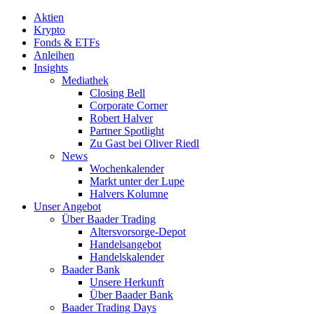
Aktien
Krypto
Fonds & ETFs
Anleihen
Insights
Mediathek
Closing Bell
Corporate Corner
Robert Halver
Partner Spotlight
Zu Gast bei Oliver Riedl
News
Wochenkalender
Markt unter der Lupe
Halvers Kolumne
Unser Angebot
Über Baader Trading
Altersvorsorge-Depot
Handelsangebot
Handelskalender
Baader Bank
Unsere Herkunft
Über Baader Bank
Baader Trading Days