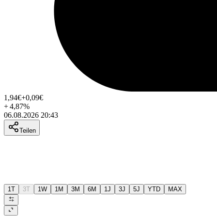
1,94
€
+0,09
€
+
4,87
%
06.08.2026 20:43
Teilen
1T
3T
1W
1M
3M
6M
1J
3J
5J
YTD
MAX