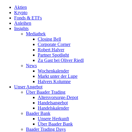
Aktien
Krypto
Fonds & ETFs
Anleihen
Insights
Mediathek
Closing Bell
Corporate Corner
Robert Halver
Partner Spotlight
Zu Gast bei Oliver Riedl
News
Wochenkalender
Markt unter der Lupe
Halvers Kolumne
Unser Angebot
Über Baader Trading
Altersvorsorge-Depot
Handelsangebot
Handelskalender
Baader Bank
Unsere Herkunft
Über Baader Bank
Baader Trading Days