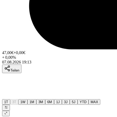
47,00
€
+0,00
€
+
0,00
%
07.08.2026 19:13
Teilen
1T
3T
1W
1M
3M
6M
1J
3J
5J
YTD
MAX