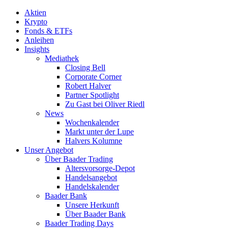
Aktien
Krypto
Fonds & ETFs
Anleihen
Insights
Mediathek
Closing Bell
Corporate Corner
Robert Halver
Partner Spotlight
Zu Gast bei Oliver Riedl
News
Wochenkalender
Markt unter der Lupe
Halvers Kolumne
Unser Angebot
Über Baader Trading
Altersvorsorge-Depot
Handelsangebot
Handelskalender
Baader Bank
Unsere Herkunft
Über Baader Bank
Baader Trading Days