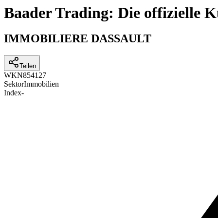
Baader Trading: Die offizielle
IMMOBILIERE DASSAULT
Teilen
WKN
854127
Sektor
Immobilien
Index
-