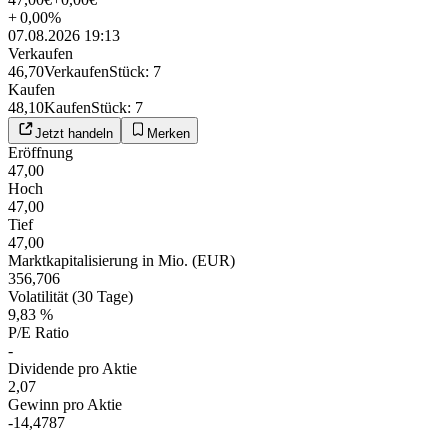
+
0,00
%
07.08.2026 19:13
Verkaufen
46,70
Verkaufen
Stück
:
7
Kaufen
48,10
Kaufen
Stück
:
7
Jetzt handeln
Merken
Eröffnung
47,00
Hoch
47,00
Tief
47,00
Marktkapitalisierung in Mio. (EUR)
356,706
Volatilität (30 Tage)
9,83 %
P/E Ratio
-
Dividende pro Aktie
2,07
Gewinn pro Aktie
-14,4787