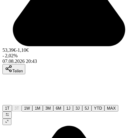
53,39
€
-1,10
€
-
2,02
%
07.08.2026 20:43
Teilen
1T
3T
1W
1M
3M
6M
1J
3J
5J
YTD
MAX