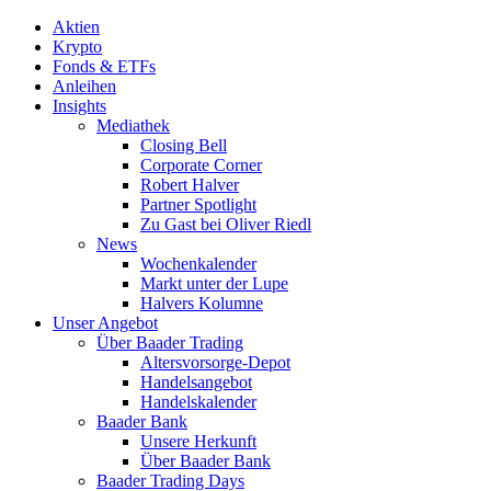
Aktien
Krypto
Fonds & ETFs
Anleihen
Insights
Mediathek
Closing Bell
Corporate Corner
Robert Halver
Partner Spotlight
Zu Gast bei Oliver Riedl
News
Wochenkalender
Markt unter der Lupe
Halvers Kolumne
Unser Angebot
Über Baader Trading
Altersvorsorge-Depot
Handelsangebot
Handelskalender
Baader Bank
Unsere Herkunft
Über Baader Bank
Baader Trading Days