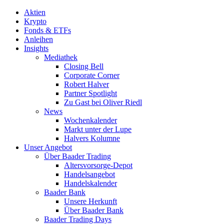
Aktien
Krypto
Fonds & ETFs
Anleihen
Insights
Mediathek
Closing Bell
Corporate Corner
Robert Halver
Partner Spotlight
Zu Gast bei Oliver Riedl
News
Wochenkalender
Markt unter der Lupe
Halvers Kolumne
Unser Angebot
Über Baader Trading
Altersvorsorge-Depot
Handelsangebot
Handelskalender
Baader Bank
Unsere Herkunft
Über Baader Bank
Baader Trading Days