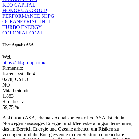
KEO CAPITAL
HONGHUA GROUP
PERFORMANCE SHPG
OCEANEERING INTL
TURBO ENERGY
COLONIAL COAL
Über
Aqualis ASA
Web
https://abl-group.com/
Firmensitz
Karenslyst alle 4
0278, OSLO
NO
Mitarbeitende
1.883
Streubesitz
59,75 %
Abl Group ASA, ehemals Aqualisbraemar Loc ASA, ist ein in
Norwegen ansässiges Energie- und Meeresberatungsunternehmen,
das im Bereich Energie und Ozeane arbeitet, um Risiken zu
verringern und die Energiewende in den Sektoren erneuerbare