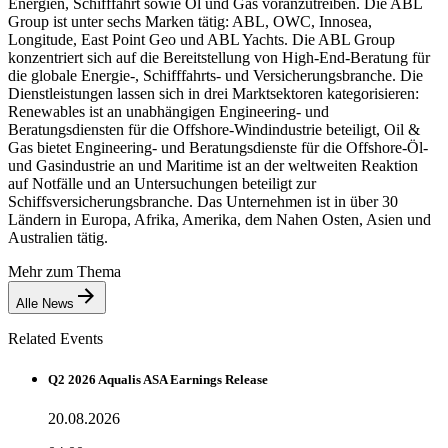
Energien, Schifffahrt sowie Öl und Gas voranzutreiben. Die ABL
Group ist unter sechs Marken tätig: ABL, OWC, Innosea,
Longitude, East Point Geo und ABL Yachts. Die ABL Group
konzentriert sich auf die Bereitstellung von High-End-Beratung für
die globale Energie-, Schifffahrts- und Versicherungsbranche. Die
Dienstleistungen lassen sich in drei Marktsektoren kategorisieren:
Renewables ist an unabhängigen Engineering- und
Beratungsdiensten für die Offshore-Windindustrie beteiligt, Oil &
Gas bietet Engineering- und Beratungsdienste für die Offshore-Öl-
und Gasindustrie an und Maritime ist an der weltweiten Reaktion
auf Notfälle und an Untersuchungen beteiligt zur
Schiffsversicherungsbranche. Das Unternehmen ist in über 30
Ländern in Europa, Afrika, Amerika, dem Nahen Osten, Asien und
Australien tätig.
Mehr zum Thema
Alle News
Related Events
Q2 2026 Aqualis ASA Earnings Release
20.08.2026