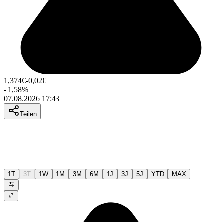
1,374
€
-0,02
€
-
1,58
%
07.08.2026 17:43
Teilen
1T
3T
1W
1M
3M
6M
1J
3J
5J
YTD
MAX