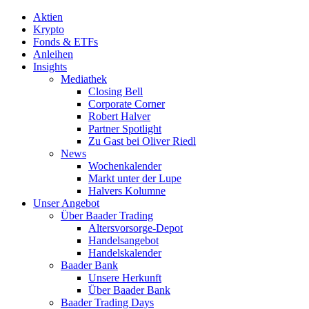
Aktien
Krypto
Fonds & ETFs
Anleihen
Insights
Mediathek
Closing Bell
Corporate Corner
Robert Halver
Partner Spotlight
Zu Gast bei Oliver Riedl
News
Wochenkalender
Markt unter der Lupe
Halvers Kolumne
Unser Angebot
Über Baader Trading
Altersvorsorge-Depot
Handelsangebot
Handelskalender
Baader Bank
Unsere Herkunft
Über Baader Bank
Baader Trading Days