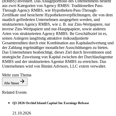
(RMBS) investiert. Das Anlageportfolio des Unternehmens besteht
aus zwei Kategorien von Agency RMBS: Traditionellen Pass-
Through Agency RMBS, wie Hypotheken-Pass-Through-
Zertifikate und besicherte Hypothekenverpflichtungen, die von dem
staatlich geförderten Unternehmen ausgegeben werden, und
strukturierten Agency RMBS, wie z. B. nur Zins-Wertpapiere, nur
inverse Zins-Wertpapiere und nur-Hauptpapiere, sowie anderen
Arten von strukturierten Agency RMBS. Ihr Geschäftsziel ist es,
seinen Anlegern langfristig attraktive risikoadjustierte
Gesamtrenditen durch eine Kombination aus Kapitalaufwertung und
der Zahlung regelmäßiger monatlicher Ausschüttungen zu bieten.
Das Unternehmen beabsichtigt, dieses Ziel durch Investitionen und
strategische Zuweisung von Kapital zwischen der Durchlaufagentur
RMBS und der strukturierten Agentur RMBS zu erreichen. Das
Unternehmen wird von Bimini Advisors, LLC extern verwaltet.
Mehr zum Thema
Alle News
Related Events
Q3 2026 Orchid Island Capital Inc Earnings Release
21.10.2026