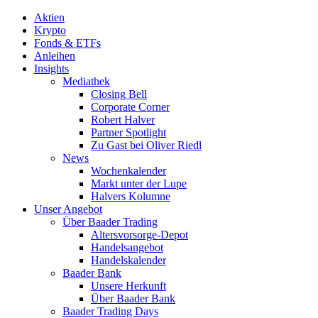
Aktien
Krypto
Fonds & ETFs
Anleihen
Insights
Mediathek
Closing Bell
Corporate Corner
Robert Halver
Partner Spotlight
Zu Gast bei Oliver Riedl
News
Wochenkalender
Markt unter der Lupe
Halvers Kolumne
Unser Angebot
Über Baader Trading
Altersvorsorge-Depot
Handelsangebot
Handelskalender
Baader Bank
Unsere Herkunft
Über Baader Bank
Baader Trading Days