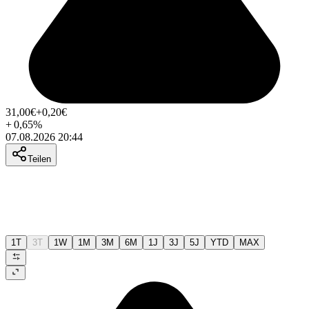
31,00
€
+0,20
€
+
0,65
%
07.08.2026 20:44
Teilen
1T
3T
1W
1M
3M
6M
1J
3J
5J
YTD
MAX