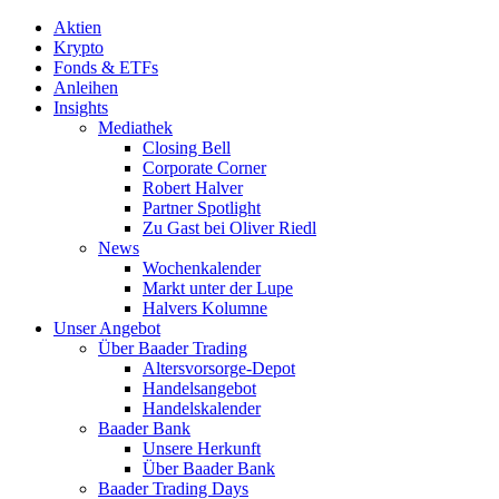
Aktien
Krypto
Fonds & ETFs
Anleihen
Insights
Mediathek
Closing Bell
Corporate Corner
Robert Halver
Partner Spotlight
Zu Gast bei Oliver Riedl
News
Wochenkalender
Markt unter der Lupe
Halvers Kolumne
Unser Angebot
Über Baader Trading
Altersvorsorge-Depot
Handelsangebot
Handelskalender
Baader Bank
Unsere Herkunft
Über Baader Bank
Baader Trading Days