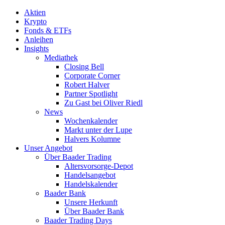
Aktien
Krypto
Fonds & ETFs
Anleihen
Insights
Mediathek
Closing Bell
Corporate Corner
Robert Halver
Partner Spotlight
Zu Gast bei Oliver Riedl
News
Wochenkalender
Markt unter der Lupe
Halvers Kolumne
Unser Angebot
Über Baader Trading
Altersvorsorge-Depot
Handelsangebot
Handelskalender
Baader Bank
Unsere Herkunft
Über Baader Bank
Baader Trading Days