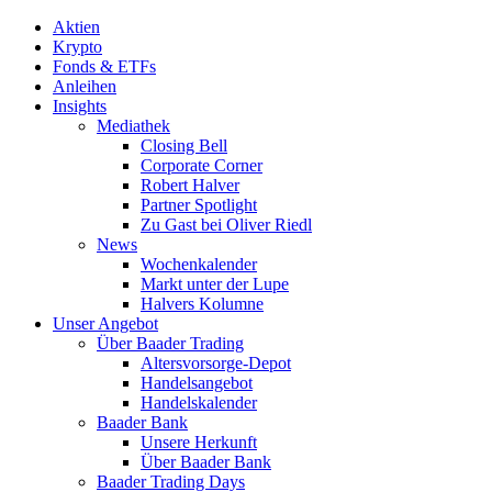
Aktien
Krypto
Fonds & ETFs
Anleihen
Insights
Mediathek
Closing Bell
Corporate Corner
Robert Halver
Partner Spotlight
Zu Gast bei Oliver Riedl
News
Wochenkalender
Markt unter der Lupe
Halvers Kolumne
Unser Angebot
Über Baader Trading
Altersvorsorge-Depot
Handelsangebot
Handelskalender
Baader Bank
Unsere Herkunft
Über Baader Bank
Baader Trading Days