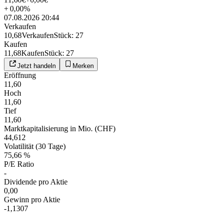
+
0,00
%
07.08.2026 20:44
Verkaufen
10,68
Verkaufen
Stück
:
27
Kaufen
11,68
Kaufen
Stück
:
27
Jetzt handeln
Merken
Eröffnung
11,60
Hoch
11,60
Tief
11,60
Marktkapitalisierung in Mio. (CHF)
44,612
Volatilität (30 Tage)
75,66 %
P/E Ratio
-
Dividende pro Aktie
0,00
Gewinn pro Aktie
-1,1307