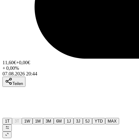
11,60
€
+0,00
€
+
0,00
%
07.08.2026 20:44
Teilen
1T
3T
1W
1M
3M
6M
1J
3J
5J
YTD
MAX