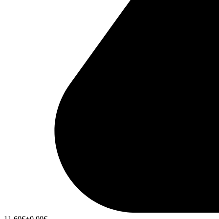
11,60
€
+0,00
€