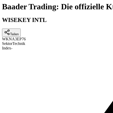
Baader Trading: Die offizielle
WISEKEY INTL
Teilen
WKN
A3EP76
Sektor
Technik
Index
-