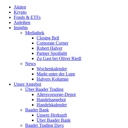
Aktien
Krypto
Fonds & ETFs
Anleihen
Insights
Mediathek
Closing Bell
Corporate Corner
Robert Halver
Partner Spotlight
Zu Gast bei Oliver Riedl
News
Wochenkalender
Markt unter der Lupe
Halvers Kolumne
Unser Angebot
Über Baader Trading
Altersvorsorge-Depot
Handelsangebot
Handelskalender
Baader Bank
Unsere Herkunft
Über Baader Bank
Baader Trading Days