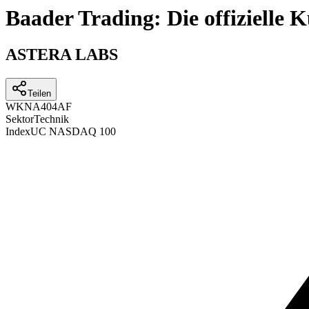
Baader Trading: Die offizielle
ASTERA LABS
Teilen
WKN
A404AF
Sektor
Technik
Index
UC NASDAQ 100