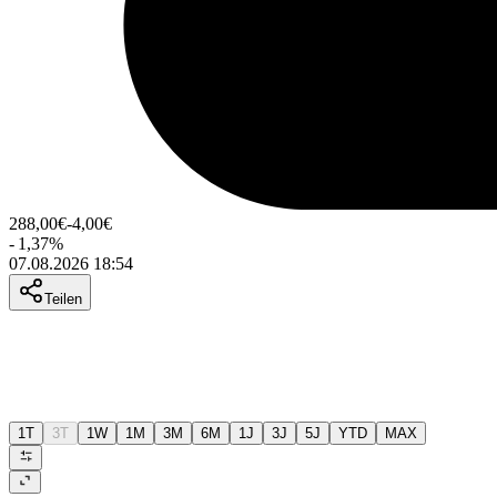
288,00
€
-4,00
€
-
1,37
%
07.08.2026 18:54
Teilen
1T
3T
1W
1M
3M
6M
1J
3J
5J
YTD
MAX