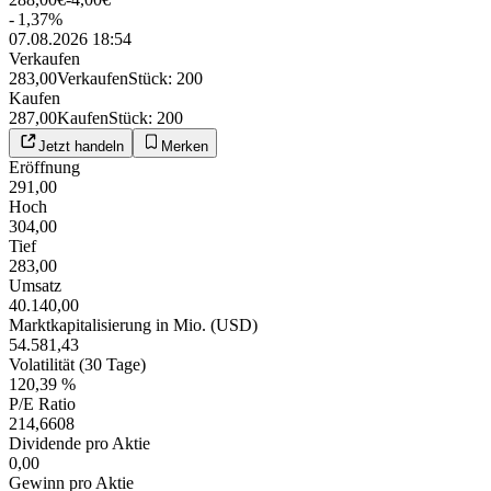
-
1,37
%
07.08.2026 18:54
Verkaufen
283,00
Verkaufen
Stück
:
200
Kaufen
287,00
Kaufen
Stück
:
200
Jetzt handeln
Merken
Eröffnung
291,00
Hoch
304,00
Tief
283,00
Umsatz
40.140,00
Marktkapitalisierung in Mio. (USD)
54.581,43
Volatilität (30 Tage)
120,39 %
P/E Ratio
214,6608
Dividende pro Aktie
0,00
Gewinn pro Aktie