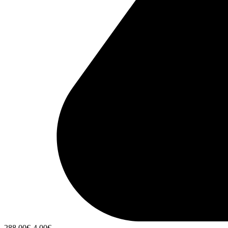
288,00
€
-4,00
€