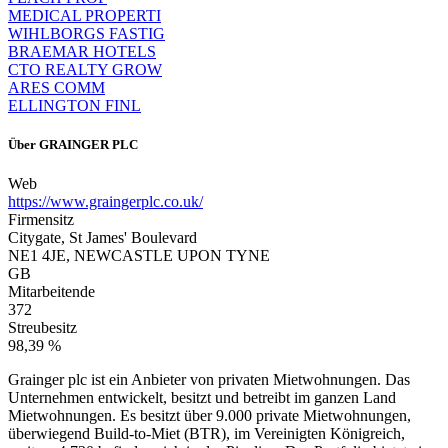
MEDICAL PROPERTI
WIHLBORGS FASTIG
BRAEMAR HOTELS
CTO REALTY GROW
ARES COMM
ELLINGTON FINL
Über
GRAINGER PLC
Web
https://www.graingerplc.co.uk/
Firmensitz
Citygate, St James' Boulevard
NE1 4JE, NEWCASTLE UPON TYNE
GB
Mitarbeitende
372
Streubesitz
98,39 %
Grainger plc ist ein Anbieter von privaten Mietwohnungen. Das
Unternehmen entwickelt, besitzt und betreibt im ganzen Land
Mietwohnungen. Es besitzt über 9.000 private Mietwohnungen,
überwiegend Build-to-Miet (BTR), im Vereinigten Königreich,