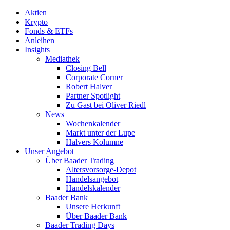
Aktien
Krypto
Fonds & ETFs
Anleihen
Insights
Mediathek
Closing Bell
Corporate Corner
Robert Halver
Partner Spotlight
Zu Gast bei Oliver Riedl
News
Wochenkalender
Markt unter der Lupe
Halvers Kolumne
Unser Angebot
Über Baader Trading
Altersvorsorge-Depot
Handelsangebot
Handelskalender
Baader Bank
Unsere Herkunft
Über Baader Bank
Baader Trading Days