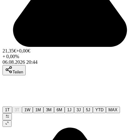
21,35
€
+0,00
€
+
0,00
%
06.08.2026 20:44
Teilen
1T
3T
1W
1M
3M
6M
1J
3J
5J
YTD
MAX