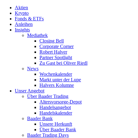
Aktien
Krypto
Fonds & ETFs
Anleihen
Insights
Mediathek
Closing Bell
Corporate Corner
Robert Halver
Partner Spotlight
Zu Gast bei Oliver Riedl
News
Wochenkalender
Markt unter der Lupe
Halvers Kolumne
Unser Angebot
Über Baader Trading
Altersvorsorge-Depot
Handelsangebot
Handelskalender
Baader Bank
Unsere Herkunft
Über Baader Bank
Baader Trading Days