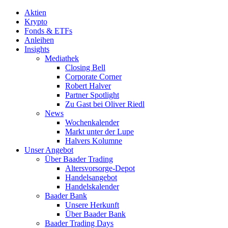
Aktien
Krypto
Fonds & ETFs
Anleihen
Insights
Mediathek
Closing Bell
Corporate Corner
Robert Halver
Partner Spotlight
Zu Gast bei Oliver Riedl
News
Wochenkalender
Markt unter der Lupe
Halvers Kolumne
Unser Angebot
Über Baader Trading
Altersvorsorge-Depot
Handelsangebot
Handelskalender
Baader Bank
Unsere Herkunft
Über Baader Bank
Baader Trading Days