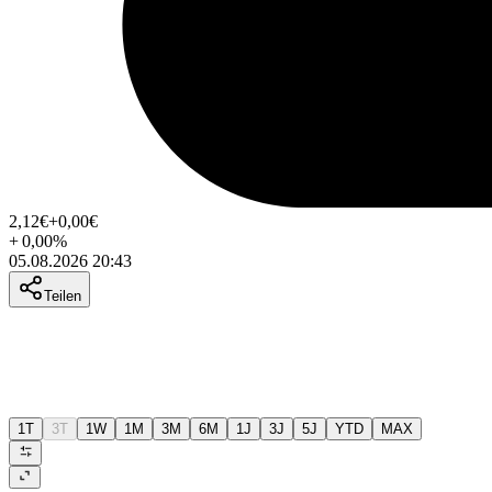
2,12
€
+0,00
€
+
0,00
%
05.08.2026 20:43
Teilen
1T
3T
1W
1M
3M
6M
1J
3J
5J
YTD
MAX