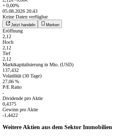
+
0,00
%
05.08.2026 20:43
Keine Daten verfügbar
Jetzt handeln
Merken
Eröffnung
2,12
Hoch
2,12
Tief
2,12
Marktkapitalisierung in Mio. (USD)
137,432
Volatilität (30 Tage)
27,06 %
P/E Ratio
-
Dividende pro Aktie
0,4375
Gewinn pro Aktie
-1,4422
Weitere Aktien aus dem Sektor Immobilien