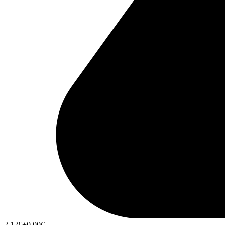
2,12
€
+0,00
€