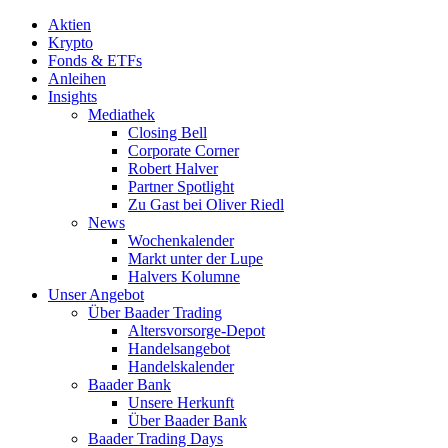
Aktien
Krypto
Fonds & ETFs
Anleihen
Insights
Mediathek
Closing Bell
Corporate Corner
Robert Halver
Partner Spotlight
Zu Gast bei Oliver Riedl
News
Wochenkalender
Markt unter der Lupe
Halvers Kolumne
Unser Angebot
Über Baader Trading
Altersvorsorge-Depot
Handelsangebot
Handelskalender
Baader Bank
Unsere Herkunft
Über Baader Bank
Baader Trading Days