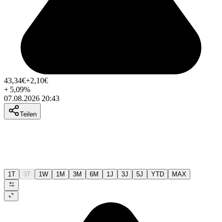
43,34
€
+2,10
€
+
5,09
%
07.08.2026 20:43
Teilen
1T
3T
1W
1M
3M
6M
1J
3J
5J
YTD
MAX