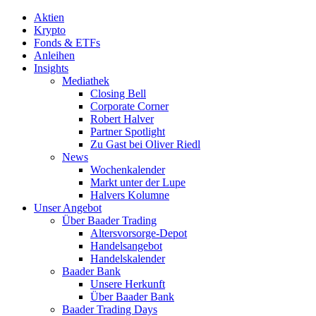
Aktien
Krypto
Fonds & ETFs
Anleihen
Insights
Mediathek
Closing Bell
Corporate Corner
Robert Halver
Partner Spotlight
Zu Gast bei Oliver Riedl
News
Wochenkalender
Markt unter der Lupe
Halvers Kolumne
Unser Angebot
Über Baader Trading
Altersvorsorge-Depot
Handelsangebot
Handelskalender
Baader Bank
Unsere Herkunft
Über Baader Bank
Baader Trading Days