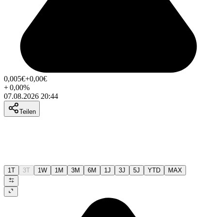
0,005
€
+0,00
€
+
0,00
%
07.08.2026 20:44
Teilen
1T
3T
1W
1M
3M
6M
1J
3J
5J
YTD
MAX