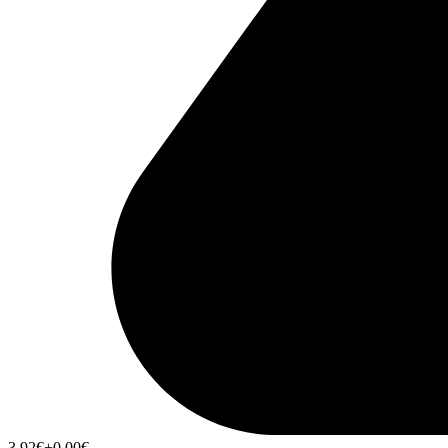
3,92
€
+0,00
€