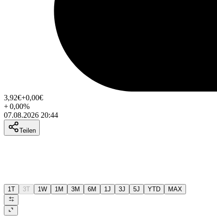
3,92
€
+0,00
€
+
0,00
%
07.08.2026 20:44
Teilen
1T
3T
1W
1M
3M
6M
1J
3J
5J
YTD
MAX