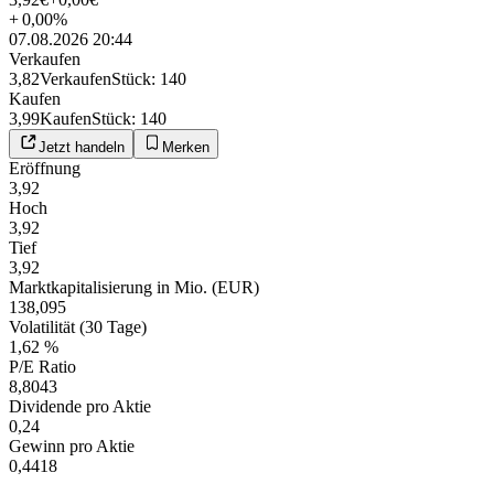
+
0,00
%
07.08.2026 20:44
Verkaufen
3,82
Verkaufen
Stück
:
140
Kaufen
3,99
Kaufen
Stück
:
140
Jetzt handeln
Merken
Eröffnung
3,92
Hoch
3,92
Tief
3,92
Marktkapitalisierung in Mio. (EUR)
138,095
Volatilität (30 Tage)
1,62 %
P/E Ratio
8,8043
Dividende pro Aktie
0,24
Gewinn pro Aktie
0,4418