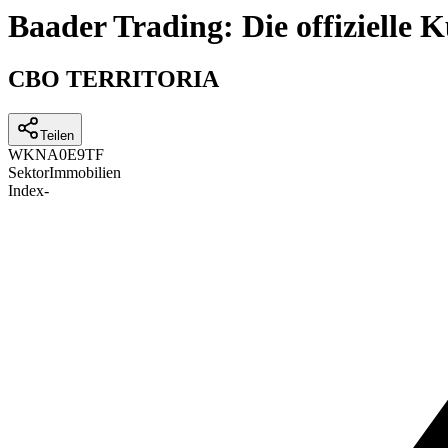
Baader Trading: Die offizielle
CBO TERRITORIA
Teilen
WKN
A0E9TF
Sektor
Immobilien
Index
-