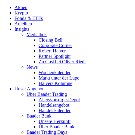
Aktien
Krypto
Fonds & ETFs
Anleihen
Insights
Mediathek
Closing Bell
Corporate Corner
Robert Halver
Partner Spotlight
Zu Gast bei Oliver Riedl
News
Wochenkalender
Markt unter der Lupe
Halvers Kolumne
Unser Angebot
Über Baader Trading
Altersvorsorge-Depot
Handelsangebot
Handelskalender
Baader Bank
Unsere Herkunft
Über Baader Bank
Baader Trading Days