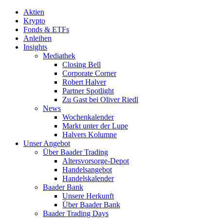
Aktien
Krypto
Fonds & ETFs
Anleihen
Insights
Mediathek
Closing Bell
Corporate Corner
Robert Halver
Partner Spotlight
Zu Gast bei Oliver Riedl
News
Wochenkalender
Markt unter der Lupe
Halvers Kolumne
Unser Angebot
Über Baader Trading
Altersvorsorge-Depot
Handelsangebot
Handelskalender
Baader Bank
Unsere Herkunft
Über Baader Bank
Baader Trading Days