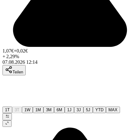
1,07
€
+0,02
€
+
2,29
%
07.08.2026 12:14
Teilen
1T
3T
1W
1M
3M
6M
1J
3J
5J
YTD
MAX