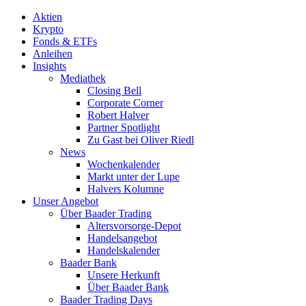
Aktien
Krypto
Fonds & ETFs
Anleihen
Insights
Mediathek
Closing Bell
Corporate Corner
Robert Halver
Partner Spotlight
Zu Gast bei Oliver Riedl
News
Wochenkalender
Markt unter der Lupe
Halvers Kolumne
Unser Angebot
Über Baader Trading
Altersvorsorge-Depot
Handelsangebot
Handelskalender
Baader Bank
Unsere Herkunft
Über Baader Bank
Baader Trading Days