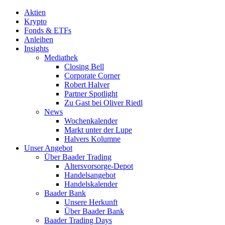
Aktien
Krypto
Fonds & ETFs
Anleihen
Insights
Mediathek
Closing Bell
Corporate Corner
Robert Halver
Partner Spotlight
Zu Gast bei Oliver Riedl
News
Wochenkalender
Markt unter der Lupe
Halvers Kolumne
Unser Angebot
Über Baader Trading
Altersvorsorge-Depot
Handelsangebot
Handelskalender
Baader Bank
Unsere Herkunft
Über Baader Bank
Baader Trading Days