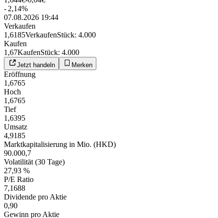
-
2,14
%
07.08.2026 19:44
Verkaufen
1,6185
Verkaufen
Stück
:
4.000
Kaufen
1,67
Kaufen
Stück
:
4.000
Jetzt handeln
Merken
Eröffnung
1,6765
Hoch
1,6765
Tief
1,6395
Umsatz
4,9185
Marktkapitalisierung in Mio. (HKD)
90.000,7
Volatilität (30 Tage)
27,93 %
P/E Ratio
7,1688
Dividende pro Aktie
0,90
Gewinn pro Aktie