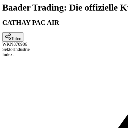
Baader Trading: Die offizielle
CATHAY PAC AIR
Teilen
WKN
870986
Sektor
Industrie
Index
-