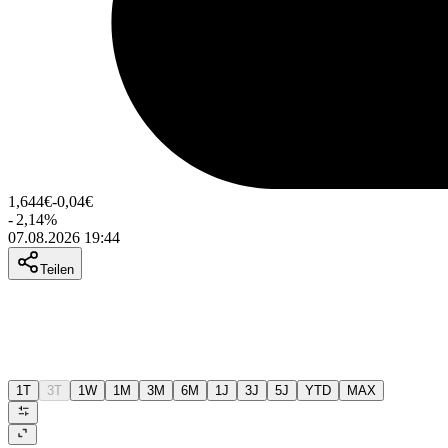
1,644
€
-0,04
€
-
2,14
%
07.08.2026 19:44
Teilen
1T
3T
1W
1M
3M
6M
1J
3J
5J
YTD
MAX