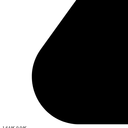
1,644
€
-0,04
€