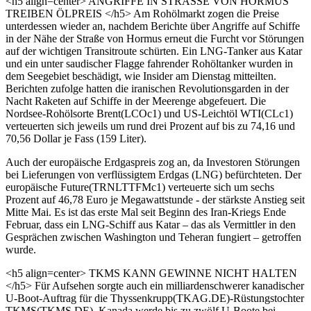
<h5 align=center> ANGRIFFE IN STRASSE VON HORMUS
TREIBEN ÖLPREIS </h5> Am Rohölmarkt zogen die Preise
unterdessen wieder an, nachdem Berichte über Angriffe auf Schiffe
in der Nähe der Straße von Hormus erneut die Furcht vor Störungen
auf der wichtigen Transitroute schürten. Ein LNG-Tanker aus Katar
und ein unter saudischer Flagge fahrender Rohöltanker wurden in
dem Seegebiet beschädigt, wie Insider am Dienstag mitteilten.
Berichten zufolge hatten die iranischen Revolutionsgarden in der
Nacht Raketen auf Schiffe in der Meerenge abgefeuert. Die
Nordsee-Rohölsorte Brent(LCOc1) und US-Leichtöl WTI(CLc1)
verteuerten sich jeweils um rund drei Prozent auf bis zu 74,16 und
70,56 Dollar je Fass (159 Liter).
Auch der europäische Erdgaspreis zog an, da Investoren Störungen
bei Lieferungen von verflüssigtem Erdgas (LNG) befürchteten. Der
europäische Future(TRNLTTFMc1) verteuerte sich um sechs
Prozent auf 46,78 Euro je Megawattstunde - der stärkste Anstieg seit
Mitte Mai. Es ist das erste Mal seit Beginn des Iran-Kriegs Ende
Februar, dass ein LNG-Schiff aus Katar – das als Vermittler in den
Gesprächen zwischen Washington und Teheran fungiert – getroffen
wurde.
<h5 align=center> TKMS KANN GEWINNE NICHT HALTEN
</h5> Für Aufsehen sorgte auch ein milliardenschwerer kanadischer
U-Boot-Auftrag für die Thyssenkrupp(TKAG.DE)-Rüstungstochter
TKMS(TKMS.DE). Kanada werde bis zu zwölf U-Boote bei