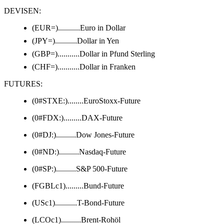
DEVISEN:
(EUR=)...........Euro in Dollar
(JPY=)...........Dollar in Yen
(GBP=)...........Dollar in Pfund Sterling
(CHF=)...........Dollar in Franken
FUTURES:
(0#STXE:)........EuroStoxx-Future
(0#FDX:).........DAX-Future
(0#DJ:)..........Dow Jones-Future
(0#ND:)..........Nasdaq-Future
(0#SP:)..........S&P 500-Future
(FGBLc1).........Bund-Future
(USc1)...........T-Bond-Future
(LCOc1)..........Brent-Rohöl