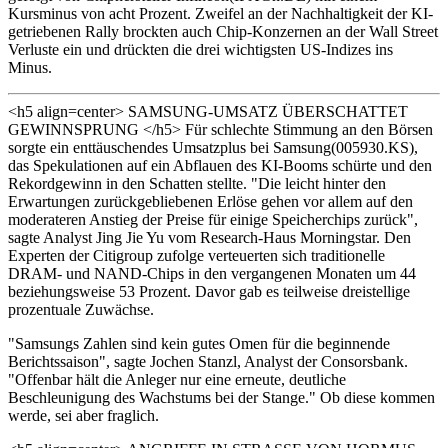
Kursminus von acht Prozent. Zweifel an der Nachhaltigkeit der KI-
getriebenen Rally brockten auch Chip-Konzernen an der Wall Street
Verluste ein und drückten die drei wichtigsten US-Indizes ins
Minus.
<h5 align=center> SAMSUNG-UMSATZ ÜBERSCHATTET
GEWINNSPRUNG </h5> Für schlechte Stimmung an den Börsen
sorgte ein enttäuschendes Umsatzplus bei Samsung(005930.KS),
das Spekulationen auf ein Abflauen des KI-Booms schürte und den
Rekordgewinn in den Schatten stellte. "Die leicht hinter den
Erwartungen zurückgebliebenen Erlöse gehen vor allem auf den
moderateren Anstieg der Preise für einige Speicherchips zurück",
sagte Analyst Jing Jie Yu vom Research-Haus Morningstar. Den
Experten der Citigroup zufolge verteuerten sich traditionelle
DRAM- und NAND-Chips in den vergangenen Monaten um 44
beziehungsweise 53 Prozent. Davor gab es teilweise dreistellige
prozentuale Zuwächse.
"Samsungs Zahlen sind kein gutes Omen für die beginnende
Berichtssaison", sagte Jochen Stanzl, Analyst der Consorsbank.
"Offenbar hält die Anleger nur eine erneute, deutliche
Beschleunigung des Wachstums bei der Stange." Ob diese kommen
werde, sei aber fraglich.