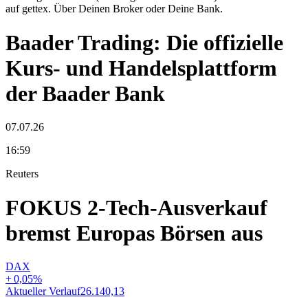
auf gettex. Über Deinen Broker oder Deine Bank.
Baader Trading: Die offizielle
Kurs- und Handelsplattform
der Baader Bank
07.07.26
16:59
Reuters
FOKUS 2-Tech-Ausverkauf
bremst Europas Börsen aus
DAX
+
0,05
%
Aktueller Verlauf
26.140,13
A