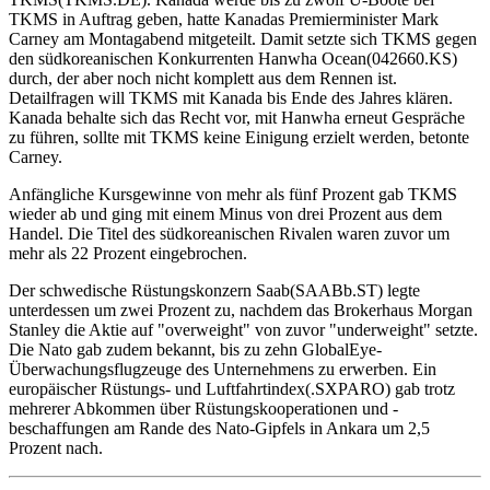
TKMS in Auftrag geben, hatte Kanadas Premierminister Mark
Carney am Montagabend mitgeteilt. Damit setzte sich TKMS gegen
den südkoreanischen Konkurrenten Hanwha Ocean(042660.KS)
durch, der aber noch nicht komplett aus dem Rennen ist.
Detailfragen will TKMS mit Kanada bis Ende des Jahres klären.
Kanada behalte sich das Recht vor, mit Hanwha erneut Gespräche
zu führen, sollte mit TKMS keine Einigung erzielt werden, betonte
Carney.
Anfängliche Kursgewinne von mehr als fünf Prozent gab TKMS
wieder ab und ging mit einem Minus von drei Prozent aus dem
Handel. Die Titel des südkoreanischen Rivalen waren zuvor um
mehr als 22 Prozent eingebrochen.
Der schwedische Rüstungskonzern Saab(SAABb.ST) legte
unterdessen um zwei Prozent zu, nachdem das Brokerhaus Morgan
Stanley die Aktie auf "overweight" von zuvor "underweight" setzte.
Die Nato gab zudem bekannt, bis zu zehn GlobalEye-
Überwachungsflugzeuge des Unternehmens zu erwerben. Ein
europäischer Rüstungs- und Luftfahrtindex(.SXPARO) gab trotz
mehrerer Abkommen über Rüstungskooperationen und -
beschaffungen am Rande des Nato-Gipfels in Ankara um 2,5
Prozent nach.