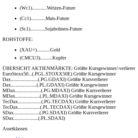
(Wc1)............Weizen-Future
(Cc1)............Mais-Future
(Sc1)............Sojabohnen-Future
ROHSTOFFE:
(XAU=)...........Gold
(CMCU3)..........Kupfer
ÜBERSICHT AKTIENMÄRKTE: Größte Kursgewinner/-verlierer
EuroStoxx50...(.PGL.STOXX50E) Größte Kursgewinner
Dax......................(.PG.GDAXI) Größte Kursverlierer
Dax.....................(.PL.GDAXI) Größte Kursgewinner
MDax.....................(.PG.MDAXI) Größte Kursverlierer
MDax....................(.PL.MDAXI) Größte Kursgewinner
TecDax...................(.PG.TECDAX) Größte Kursverlierer
TecDax..................(.PL.TECDAX) Größte Kursgewinner
SDax.....................(.PG.SDAXI) Größte Kursverlierer
SDax....................(.PL.SDAXI)
Assetklassen