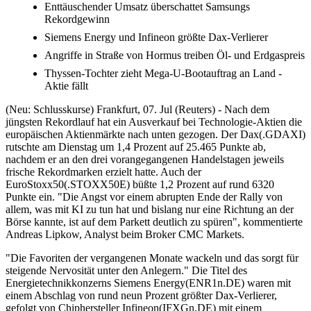
Enttäuschender Umsatz überschattet Samsungs
Rekordgewinn
Siemens Energy und Infineon größte Dax-Verlierer
Angriffe in Straße von Hormus treiben Öl- und Erdgaspreis
Thyssen-Tochter zieht Mega-U-Bootauftrag an Land -
Aktie fällt
(Neu: Schlusskurse) Frankfurt, 07. Jul (Reuters) - Nach dem
jüngsten Rekordlauf hat ein Ausverkauf bei Technologie-Aktien die
europäischen Aktienmärkte nach unten gezogen. Der Dax(.GDAXI)
rutschte am Dienstag um 1,4 Prozent auf 25.465 Punkte ab,
nachdem er an den drei vorangegangenen Handelstagen jeweils
frische Rekordmarken erzielt hatte. Auch der
EuroStoxx50(.STOXX50E) büßte 1,2 Prozent auf rund 6320
Punkte ein. "Die Angst vor einem abrupten Ende der Rally von
allem, was mit KI zu tun hat und bislang nur eine Richtung an der
Börse kannte, ist auf dem Parkett deutlich zu spüren", kommentierte
Andreas Lipkow, Analyst beim Broker CMC Markets.
"Die Favoriten der vergangenen Monate wackeln und das sorgt für
steigende Nervosität unter den Anlegern." Die Titel des
Energietechnikkonzerns Siemens Energy(ENR1n.DE) waren mit
einem Abschlag von rund neun Prozent größter Dax-Verlierer,
gefolgt von Chiphersteller Infineon(IFXGn.DE) mit einem