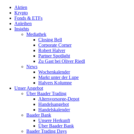
Aktien
Krypto
Fonds & ETFs
Anleihen
Insights
Mediathek
Closing Bell
Corporate Corner
Robert Halver
Partner Spotlight
Zu Gast bei Oliver Riedl
News
Wochenkalender
Markt unter der Lupe
Halvers Kolumne
Unser Angebot
Über Baader Trading
Altersvorsorge-Depot
Handelsangebot
Handelskalender
Baader Bank
Unsere Herkunft
Über Baader Bank
Baader Trading Days