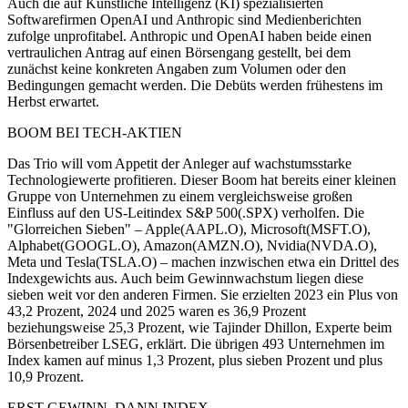
Auch die auf Künstliche Intelligenz (KI) spezialisierten
Softwarefirmen OpenAI und Anthropic sind Medienberichten
zufolge unprofitabel. Anthropic und OpenAI haben beide einen
vertraulichen Antrag auf einen Börsengang gestellt, bei dem
zunächst keine konkreten Angaben zum Volumen oder den
Bedingungen gemacht werden. Die Debüts werden frühestens im
Herbst erwartet.
BOOM BEI TECH-AKTIEN
Das Trio will vom Appetit der Anleger auf wachstumsstarke
Technologiewerte profitieren. Dieser Boom hat bereits einer kleinen
Gruppe von Unternehmen zu einem vergleichsweise großen
Einfluss auf den US-Leitindex S&P 500(.SPX) verholfen. Die
"Glorreichen Sieben" – Apple(AAPL.O), Microsoft(MSFT.O),
Alphabet(GOOGL.O), Amazon(AMZN.O), Nvidia(NVDA.O),
Meta und Tesla(TSLA.O) – machen inzwischen etwa ein Drittel des
Indexgewichts aus. Auch beim Gewinnwachstum liegen diese
sieben weit vor den anderen Firmen. Sie erzielten 2023 ein Plus von
43,2 Prozent, 2024 und 2025 waren es 36,9 Prozent
beziehungsweise 25,3 Prozent, wie Tajinder Dhillon, Experte beim
Börsenbetreiber LSEG, erklärt. Die übrigen 493 Unternehmen im
Index kamen auf minus 1,3 Prozent, plus sieben Prozent und plus
10,9 Prozent.
ERST GEWINN, DANN INDEX