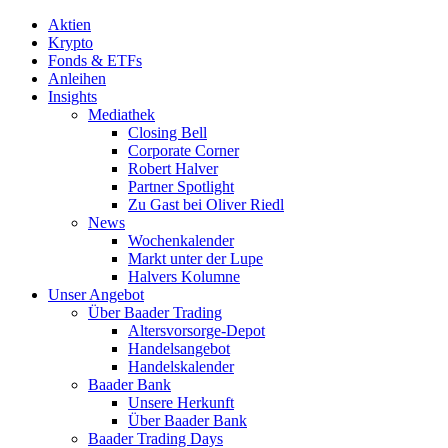
Aktien
Krypto
Fonds & ETFs
Anleihen
Insights
Mediathek
Closing Bell
Corporate Corner
Robert Halver
Partner Spotlight
Zu Gast bei Oliver Riedl
News
Wochenkalender
Markt unter der Lupe
Halvers Kolumne
Unser Angebot
Über Baader Trading
Altersvorsorge-Depot
Handelsangebot
Handelskalender
Baader Bank
Unsere Herkunft
Über Baader Bank
Baader Trading Days