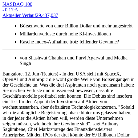
NASDAQ 100
-
0,17
%
Aktueller Verlauf
29.437,037
A
Börsenwerte von einer Billion Dollar und mehr angestrebt
Milliardenverluste durch hohe KI-Investitionen
Rasche Index-Aufnahme trotz fehlender Gewinne?
von Shashwat Chauhan und Purvi Agarwal und Medha
Singh
Bangalore, 12. Jun (Reuters) - In den USA steht mit SpaceX,
OpenAI und Anthropic die wohl größte Welle von Börsengängen in
der Geschichte an. Was die drei Aspiranten noch gemeinsam haben:
Sie machen Verluste und müssen erst beweisen, dass ihre
Geschäftsmodelle profitabel sein können. Die Debüts sind insofern
ein Test für den Appetit der Investoren auf Aktien von
wachstumsstarken, aber defizitären Technologiekonzernen. "Sobald
wir die anfängliche Begeisterungsphase hinter uns gelassen haben,
in der jeder die Aktien haben will, werden diese Unternehmen
zeigen müssen, wie hoch ihre Gewinne sind", sagt Anthony
Saglimbene, Chef-Marktstratege des Finanzdienstleisters
Ameriprise. Mit den IPOs der drei könnte der 69 Billionen Dollar