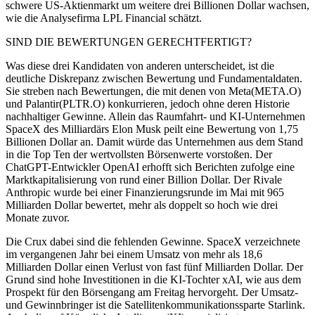
schwere US-Aktienmarkt um weitere drei Billionen Dollar wachsen,
wie die Analysefirma LPL Financial schätzt.
SIND DIE BEWERTUNGEN GERECHTFERTIGT?
Was diese drei Kandidaten von anderen unterscheidet, ist die
deutliche Diskrepanz zwischen Bewertung und Fundamentaldaten.
Sie streben nach Bewertungen, die mit denen von Meta(META.O)
und Palantir(PLTR.O) konkurrieren, jedoch ohne deren Historie
nachhaltiger Gewinne. Allein das Raumfahrt- und KI-Unternehmen
SpaceX des Milliardärs Elon Musk peilt eine Bewertung von 1,75
Billionen Dollar an. Damit würde das Unternehmen aus dem Stand
in die Top Ten der wertvollsten Börsenwerte vorstoßen. Der
ChatGPT-Entwickler OpenAI erhofft sich Berichten zufolge eine
Marktkapitalisierung von rund einer Billion Dollar. Der Rivale
Anthropic wurde bei einer Finanzierungsrunde im Mai mit 965
Milliarden Dollar bewertet, mehr als doppelt so hoch wie drei
Monate zuvor.
Die Crux dabei sind die fehlenden Gewinne. SpaceX verzeichnete
im vergangenen Jahr bei einem Umsatz von mehr als 18,6
Milliarden Dollar einen Verlust von fast fünf Milliarden Dollar. Der
Grund sind hohe Investitionen in die KI-Tochter xAI, wie aus dem
Prospekt für den Börsengang am Freitag hervorgeht. Der Umsatz-
und Gewinnbringer ist die Satellitenkommunikationssparte Starlink.