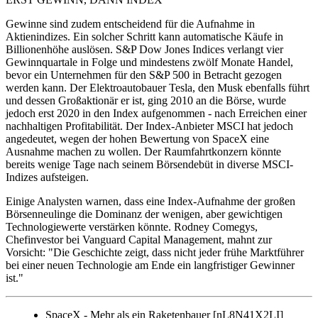
Gewinne sind zudem entscheidend für die Aufnahme in
Aktienindizes. Ein solcher Schritt kann automatische Käufe in
Billionenhöhe auslösen. S&P Dow Jones Indices verlangt vier
Gewinnquartale in Folge und mindestens zwölf Monate Handel,
bevor ein Unternehmen für den S&P 500 in Betracht gezogen
werden kann. Der Elektroautobauer Tesla, den Musk ebenfalls führt
und dessen Großaktionär er ist, ging 2010 an die Börse, wurde
jedoch erst 2020 in den Index aufgenommen - nach Erreichen einer
nachhaltigen Profitabilität. Der Index-Anbieter MSCI hat jedoch
angedeutet, wegen der hohen Bewertung von SpaceX eine
Ausnahme machen zu wollen. Der Raumfahrtkonzern könnte
bereits wenige Tage nach seinem Börsendebüt in diverse MSCI-
Indizes aufsteigen.
Einige Analysten warnen, dass eine Index-Aufnahme der großen
Börsenneulinge die Dominanz der wenigen, aber gewichtigen
Technologiewerte verstärken könnte. Rodney Comegys,
Chefinvestor bei Vanguard Capital Management, mahnt zur
Vorsicht: "Die Geschichte zeigt, dass nicht jeder frühe Marktführer
bei einer neuen Technologie am Ende ein langfristiger Gewinner
ist."
SpaceX - Mehr als ein Raketenbauer [nL8N41X2LI]