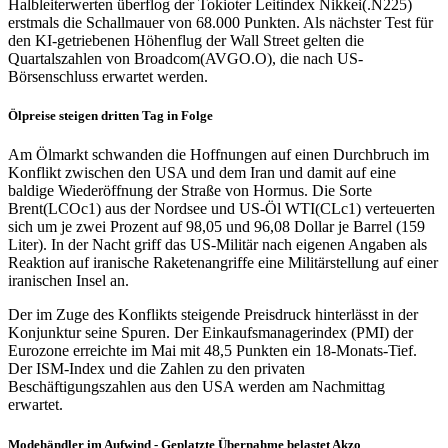
Halbleiterwerten überflog der Tokioter Leitindex Nikkei(.N225)
erstmals die Schallmauer von 68.000 Punkten. Als nächster Test für
den KI-getriebenen Höhenflug der Wall Street gelten die
Quartalszahlen von Broadcom(AVGO.O), die nach US-
Börsenschluss erwartet werden.
Ölpreise steigen dritten Tag in Folge
Am Ölmarkt schwanden die Hoffnungen auf einen Durchbruch im
Konflikt zwischen den USA und dem Iran und damit auf eine
baldige Wiederöffnung der Straße von Hormus. Die Sorte
Brent(LCOc1) aus der Nordsee und US-Öl WTI(CLc1) verteuerten
sich um je zwei Prozent auf 98,05 und 96,08 Dollar je Barrel (159
Liter). In der Nacht griff das US-Militär nach eigenen Angaben als
Reaktion auf iranische Raketenangriffe eine Militärstellung auf einer
iranischen Insel an.
Der im Zuge des Konflikts steigende Preisdruck hinterlässt in der
Konjunktur seine Spuren. Der Einkaufsmanagerindex (PMI) der
Eurozone erreichte im Mai mit 48,5 Punkten ein 18-Monats-Tief.
Der ISM-Index und die Zahlen zu den privaten
Beschäftigungszahlen aus den USA werden am Nachmittag
erwartet.
Modehändler im Aufwind - Geplatzte Übernahme belastet Akzo