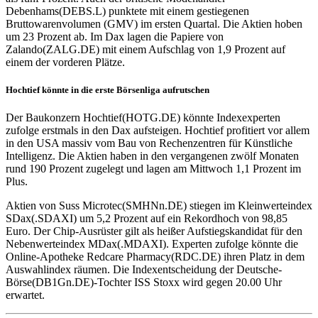
Debenhams(DEBS.L) punktete mit einem gestiegenen
Bruttowarenvolumen (GMV) im ersten Quartal. Die Aktien hoben
um 23 Prozent ab. Im Dax lagen die Papiere von
Zalando(ZALG.DE) mit einem Aufschlag von 1,9 Prozent auf
einem der vorderen Plätze.
Hochtief könnte in die erste Börsenliga aufrutschen
Der Baukonzern Hochtief(HOTG.DE) könnte Indexexperten
zufolge erstmals in den Dax aufsteigen. Hochtief profitiert vor allem
in den USA massiv vom Bau von Rechenzentren für Künstliche
Intelligenz. Die Aktien haben in den vergangenen zwölf Monaten
rund 190 Prozent zugelegt und lagen am Mittwoch 1,1 Prozent im
Plus.
Aktien von Suss Microtec(SMHNn.DE) stiegen im Kleinwerteindex
SDax(.SDAXI) um 5,2 Prozent auf ein Rekordhoch von 98,85
Euro. Der Chip-Ausrüster gilt als heißer Aufstiegskandidat für den
Nebenwerteindex MDax(.MDAXI). Experten zufolge könnte die
Online-Apotheke Redcare Pharmacy(RDC.DE) ihren Platz in dem
Auswahlindex räumen. Die Indexentscheidung der Deutsche-
Börse(DB1Gn.DE)-Tochter ISS Stoxx wird gegen 20.00 Uhr
erwartet.