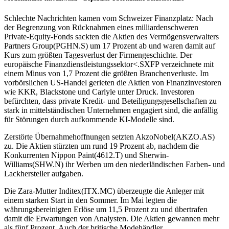
Schlechte Nachrichten kamen vom Schweizer Finanzplatz: Nach
der Begrenzung von Rücknahmen eines milliardenschweren
Private-Equity-Fonds sackten die Aktien des Vermögensverwalters
Partners Group(PGHN.S) um 17 Prozent ab und waren damit auf
Kurs zum größten Tagesverlust der Firmengeschichte. Der
europäische Finanzdienstleistungssektor<.SXFP verzeichnete mit
einem Minus von 1,7 Prozent die größten Branchenverluste. Im
vorbörslichen US-Handel gerieten die Aktien von Finanzinvestoren
wie KKR, Blackstone und Carlyle unter Druck. Investoren
befürchten, dass private Kredit- und Beteiligungsgesellschaften zu
stark in mittelständischen Unternehmen engagiert sind, die anfällig
für Störungen durch aufkommende KI-Modelle sind.
Zerstörte Übernahmehoffnungen setzten AkzoNobel(AKZO.AS)
zu. Die Aktien stürzten um rund 19 Prozent ab, nachdem die
Konkurrenten Nippon Paint(4612.T) und Sherwin-
Williams(SHW.N) ihr Werben um den niederländischen Farben- und
Lackhersteller aufgaben.
Die Zara-Mutter Inditex(ITX.MC) überzeugte die Anleger mit
einem starken Start in den Sommer. Im Mai legten die
währungsbereinigten Erlöse um 11,5 Prozent zu und übertrafen
damit die Erwartungen von Analysten. Die Aktien gewannen mehr
als fünf Prozent. Auch der britische Modehändler