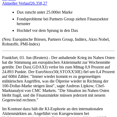
Aktueller Verlauf
26.358,27
A
Dax rutscht unter 25.000er Marke
Fondsprobleme bei Partners Group ziehen Finanzsektor
herunter
Hochtief vor dem Sprung in den Dax
(Neu: Europäische Börsen, Partners Group, Inditex, Akzo Nobel,
Rohstoffe, PMI-Index)
Frankfurt, 03. Jun (Reuters) - Der anhaltende Krieg im Nahen Osten
hat die Stimmung am europäischen Aktienmarkt zur Wochenmitte
getrübt. Der Dax(.GDAXI) verlor bis zum Mittag 0,9 Prozent auf
24.893 Punkte. Der EuroStoxx50(.STOXX50E) fiel um 0,4 Prozent
auf 6084 Zähler. "Immer wieder kommt es zu gegenseitigen
militärischen Angriffen, was die Ölpreise wieder in Richtung der
100-Dollar-Marke steigen lässt", sagte Andreas Lipkow, Chef-
Marktanalyst von CMC Markets. "Die Situation im Nahen Osten
bleibt fragil, und die Finanzmärkte müssen jederzeit mit neuem
Gegenwind rechnen."
Im Kontrast dazu hält die KI-Euphorie an den internationalen
Aktienmärkten an. Angeführt von Kursgewinnen bei