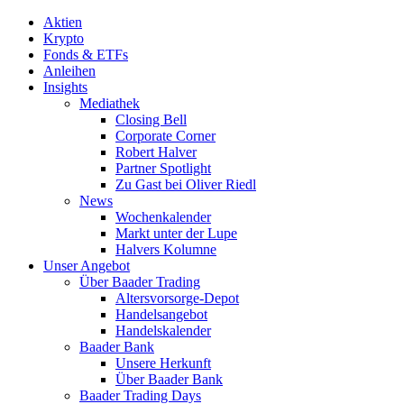
Aktien
Krypto
Fonds & ETFs
Anleihen
Insights
Mediathek
Closing Bell
Corporate Corner
Robert Halver
Partner Spotlight
Zu Gast bei Oliver Riedl
News
Wochenkalender
Markt unter der Lupe
Halvers Kolumne
Unser Angebot
Über Baader Trading
Altersvorsorge-Depot
Handelsangebot
Handelskalender
Baader Bank
Unsere Herkunft
Über Baader Bank
Baader Trading Days