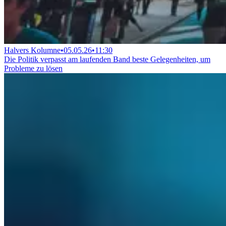
Halvers Kolumne
•
05.05.26
•
11:30
Die Politik verpasst am laufenden Band beste Gelegenheiten, um
Probleme zu lösen