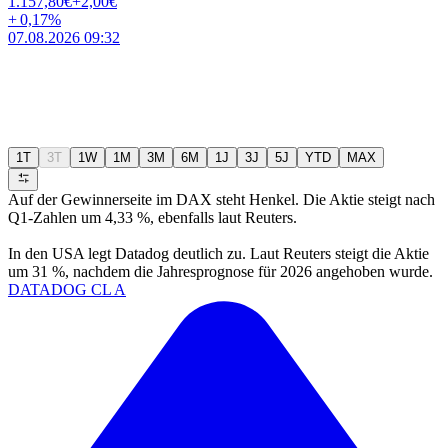
1.157,80
€
+2,00
€
+
0,17
%
07.08.2026 09:32
1T
3T
1W
1M
3M
6M
1J
3J
5J
YTD
MAX
Auf der Gewinnerseite im DAX steht Henkel. Die Aktie steigt nach
Q1-Zahlen um 4,33 %, ebenfalls laut Reuters.
In den USA legt Datadog deutlich zu. Laut Reuters steigt die Aktie
um 31 %, nachdem die Jahresprognose für 2026 angehoben wurde.
DATADOG CL A