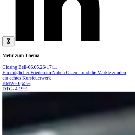
Mehr zum Thema
Closing Bell
•
06.05.26
•
17:11
Ein möglicher Frieden im Nahen Osten – und die Märkte zünden
ein echtes Kursfeuerwerk
BMW
+
0,65
%
DTG
-
4,19
%