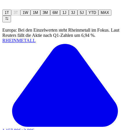
1T
3T
1W
1M
3M
6M
1J
3J
5J
YTD
MAX
Europa: Bei den Einzelwerten steht Rheinmetall im Fokus. Laut
Reuters fällt die Aktie nach Q1-Zahlen um 6,94 %.
RHEINMETALL