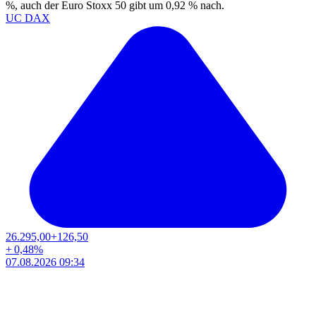
%, auch der Euro Stoxx 50 gibt um 0,92 % nach.
UC DAX
26.295,00
+126,50
+
0,48
%
07.08.2026 09:34