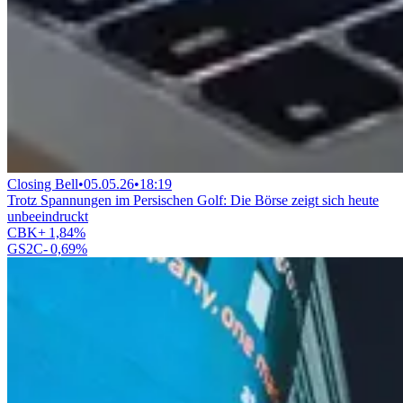
Closing Bell
•
05.05.26
•
18:19
Trotz Spannungen im Persischen Golf: Die Börse zeigt sich heute
unbeeindruckt
CBK
+
1,84
%
GS2C
-
0,69
%