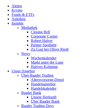
Aktien
Krypto
Fonds & ETFs
Anleihen
Insights
Mediathek
Closing Bell
Corporate Corner
Robert Halver
Partner Spotlight
Zu Gast bei Oliver Riedl
News
Wochenkalender
Markt unter der Lupe
Halvers Kolumne
Unser Angebot
Über Baader Trading
Altersvorsorge-Depot
Handelsangebot
Handelskalender
Baader Bank
Unsere Herkunft
Über Baader Bank
Baader Trading Days