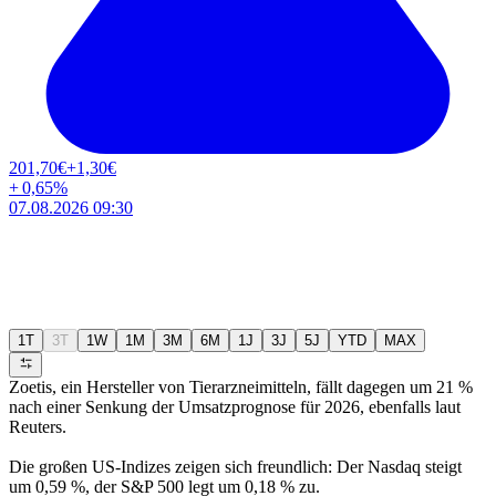
201,70
€
+1,30
€
+
0,65
%
07.08.2026 09:30
1T
3T
1W
1M
3M
6M
1J
3J
5J
YTD
MAX
Zoetis, ein Hersteller von Tierarzneimitteln, fällt dagegen um 21 %
nach einer Senkung der Umsatzprognose für 2026, ebenfalls laut
Reuters.
Die großen US-Indizes zeigen sich freundlich: Der Nasdaq steigt
um 0,59 %, der S&P 500 legt um 0,18 % zu.