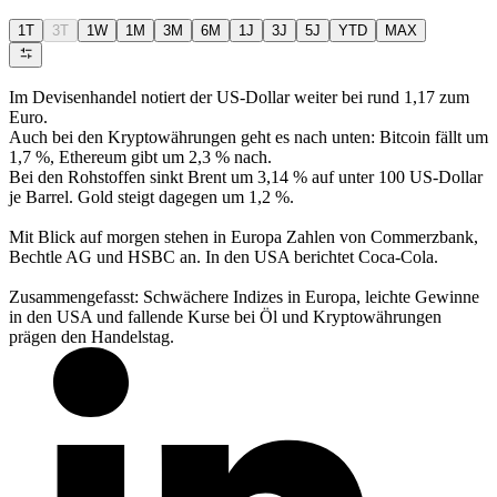
1T
3T
1W
1M
3M
6M
1J
3J
5J
YTD
MAX
Im Devisenhandel notiert der US-Dollar weiter bei rund 1,17 zum
Euro.
Auch bei den Kryptowährungen geht es nach unten: Bitcoin fällt um
1,7 %, Ethereum gibt um 2,3 % nach.
Bei den Rohstoffen sinkt Brent um 3,14 % auf unter 100 US-Dollar
je Barrel. Gold steigt dagegen um 1,2 %.
Mit Blick auf morgen stehen in Europa Zahlen von Commerzbank,
Bechtle AG und HSBC an. In den USA berichtet Coca-Cola.
Zusammengefasst: Schwächere Indizes in Europa, leichte Gewinne
in den USA und fallende Kurse bei Öl und Kryptowährungen
prägen den Handelstag.