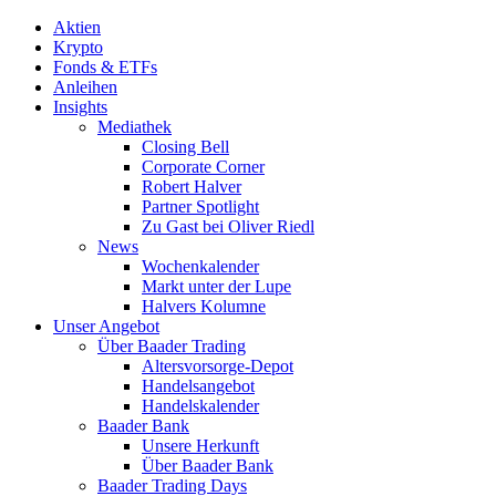
Aktien
Krypto
Fonds & ETFs
Anleihen
Insights
Mediathek
Closing Bell
Corporate Corner
Robert Halver
Partner Spotlight
Zu Gast bei Oliver Riedl
News
Wochenkalender
Markt unter der Lupe
Halvers Kolumne
Unser Angebot
Über Baader Trading
Altersvorsorge-Depot
Handelsangebot
Handelskalender
Baader Bank
Unsere Herkunft
Über Baader Bank
Baader Trading Days