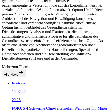
gehören. Optum Health bietet eine umfassende und
patientenorientierte Versorgung, die auf das körperliche, geistige,
soziale und finanzielle Wohlbefinden abzielt. Optum Health bietet
primär-, Spezial- und chirurgische Versorgung; hilft Patienten und
Anbietern bei der Navigation und Bewältigung komplexer,
chronischer und verhaltensbedingter Gesundheitsbedürfnisse.
Optum Insight verbindet das Gesundheitssystem mit
Dienstleistungen, Analysen und Plattformen, die klinische,
administrative und finanzielle Prozesse für alle Teilnehmer des
Gesundheitssystems einfacher und effizienter machen. Optum Rx
bietet eine Reihe von Apothekenpflegedienstleistungen über
Einzelhandelspapotheken, über Hauslieferungen, Spezial- und
Gemeindeapotheken und die Bereitstellung von Infusion-
Dienstleistungen zu Hause und in der Gemeinde.
Mehr zum Thema
Alle News
Reuters
•
16.07.26
20:26
FOKUS 4-Schwache Chipwerte ziehen Wall Street ins Minus