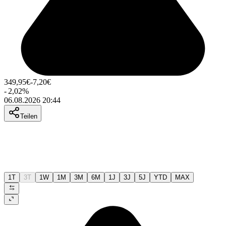
349,95
€
-7,20
€
-
2,02
%
06.08.2026 20:44
Teilen
1T
3T
1W
1M
3M
6M
1J
3J
5J
YTD
MAX