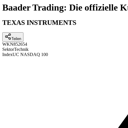
Baader Trading: Die offizielle
TEXAS INSTRUMENTS
Teilen
WKN
852654
Sektor
Technik
Index
UC NASDAQ 100