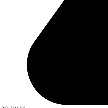
242,35
€
+1,50
€