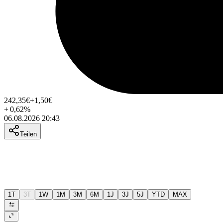
242,35
€
+1,50
€
+
0,62
%
06.08.2026 20:43
Teilen
1T
3T
1W
1M
3M
6M
1J
3J
5J
YTD
MAX