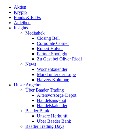
Aktien
Krypto
Fonds & ETFs
Anleihen
Insights
Mediathek
Closing Bell
Corporate Corner
Robert Halver
Partner Spotlight
Zu Gast bei Oliver Riedl
News
Wochenkalender
Markt unter der Lupe
Halvers Kolumne
Unser Angebot
Über Baader Trading
Altersvorsorge-Depot
Handelsangebot
Handelskalender
Baader Bank
Unsere Herkunft
Über Baader Bank
Baader Trading Days