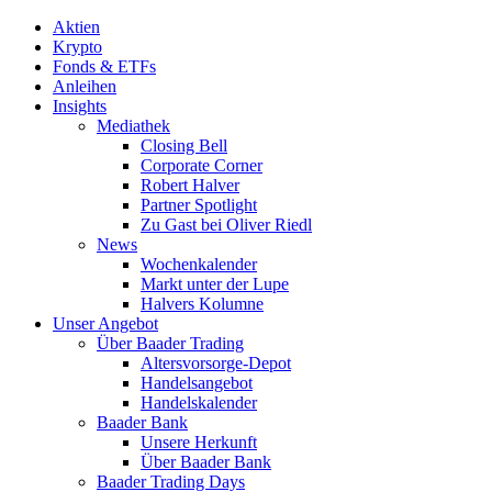
Aktien
Krypto
Fonds & ETFs
Anleihen
Insights
Mediathek
Closing Bell
Corporate Corner
Robert Halver
Partner Spotlight
Zu Gast bei Oliver Riedl
News
Wochenkalender
Markt unter der Lupe
Halvers Kolumne
Unser Angebot
Über Baader Trading
Altersvorsorge-Depot
Handelsangebot
Handelskalender
Baader Bank
Unsere Herkunft
Über Baader Bank
Baader Trading Days