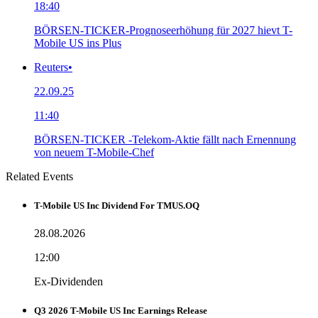
18:40
BÖRSEN-TICKER-Prognoseerhöhung für 2027 hievt T-
Mobile US ins Plus
Reuters
•
22.09.25
11:40
BÖRSEN-TICKER -Telekom-Aktie fällt nach Ernennung
von neuem T-Mobile-Chef
Related Events
T-Mobile US Inc Dividend For TMUS.OQ
28.08.2026
12:00
Ex-Dividenden
Q3 2026 T-Mobile US Inc Earnings Release