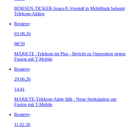
BÖRSEN-TICKER-SpaceX-Vorstoß in Mobilfunk belastet
Telekom-Aktien
Reuters
•
03.08.26
08:59
MÄRKTE -Telekom im Plus - Bericht zu Opposition gegen
Fusion mit T-Mobile
Reuters
•
29.06.26
14:41
MÄRKTE-Telekom-Aktie fällt - Neue Spekulation um
Fusion mit T-Mobile
Reuters
•
11.02.26