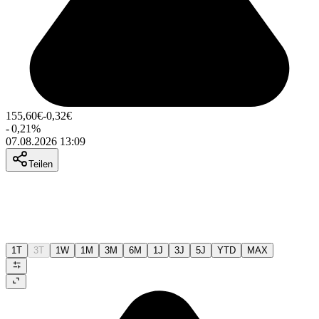
155,60
€
-0,32
€
-
0,21
%
07.08.2026 13:09
Teilen
1T
3T
1W
1M
3M
6M
1J
3J
5J
YTD
MAX