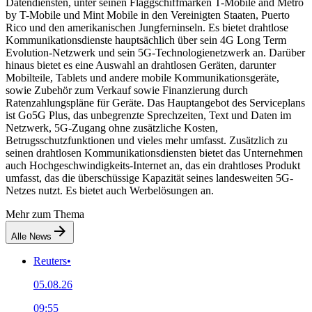
Datendiensten, unter seinen Flaggschiffmarken T-Mobile and Metro
by T-Mobile und Mint Mobile in den Vereinigten Staaten, Puerto
Rico und den amerikanischen Jungferninseln. Es bietet drahtlose
Kommunikationsdienste hauptsächlich über sein 4G Long Term
Evolution-Netzwerk und sein 5G-Technologienetzwerk an. Darüber
hinaus bietet es eine Auswahl an drahtlosen Geräten, darunter
Mobilteile, Tablets und andere mobile Kommunikationsgeräte,
sowie Zubehör zum Verkauf sowie Finanzierung durch
Ratenzahlungspläne für Geräte. Das Hauptangebot des Serviceplans
ist Go5G Plus, das unbegrenzte Sprechzeiten, Text und Daten im
Netzwerk, 5G-Zugang ohne zusätzliche Kosten,
Betrugsschutzfunktionen und vieles mehr umfasst. Zusätzlich zu
seinen drahtlosen Kommunikationsdiensten bietet das Unternehmen
auch Hochgeschwindigkeits-Internet an, das ein drahtloses Produkt
umfasst, das die überschüssige Kapazität seines landesweiten 5G-
Netzes nutzt. Es bietet auch Werbelösungen an.
Mehr zum Thema
Alle News
Reuters
•
05.08.26
09:55