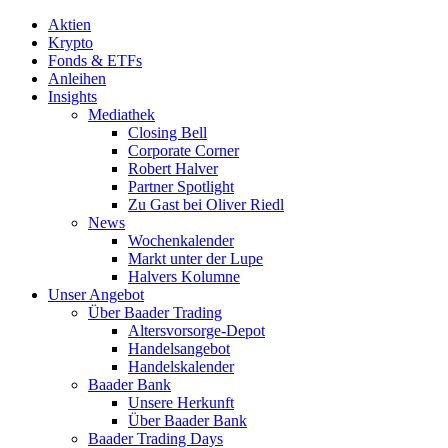
Aktien
Krypto
Fonds & ETFs
Anleihen
Insights
Mediathek
Closing Bell
Corporate Corner
Robert Halver
Partner Spotlight
Zu Gast bei Oliver Riedl
News
Wochenkalender
Markt unter der Lupe
Halvers Kolumne
Unser Angebot
Über Baader Trading
Altersvorsorge-Depot
Handelsangebot
Handelskalender
Baader Bank
Unsere Herkunft
Über Baader Bank
Baader Trading Days