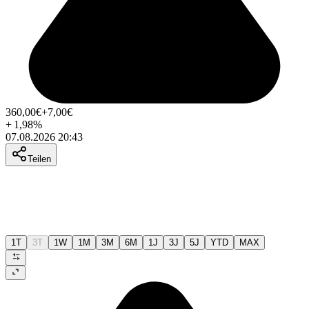
360,00
€
+7,00
€
+
1,98
%
07.08.2026 20:43
Teilen
1T
3T
1W
1M
3M
6M
1J
3J
5J
YTD
MAX