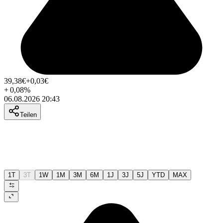
39,38
€
+0,03
€
+
0,08
%
06.08.2026 20:43
Teilen
1T
3T
1W
1M
3M
6M
1J
3J
5J
YTD
MAX