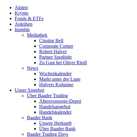
Aktien
Krypto
Fonds & ETFs
Anleihen
Insights
Mediathek
Closing Bell
Corporate Corner
Robert Halver
Partner Spotlight
Zu Gast bei Oliver Riedl
News
Wochenkalender
Markt unter der Lupe
Halvers Kolumne
Unser Angebot
Über Baader Trading
Altersvorsorge-Depot
Handelsangebot
Handelskalender
Baader Bank
Unsere Herkunft
Über Baader Bank
Baader Trading Days