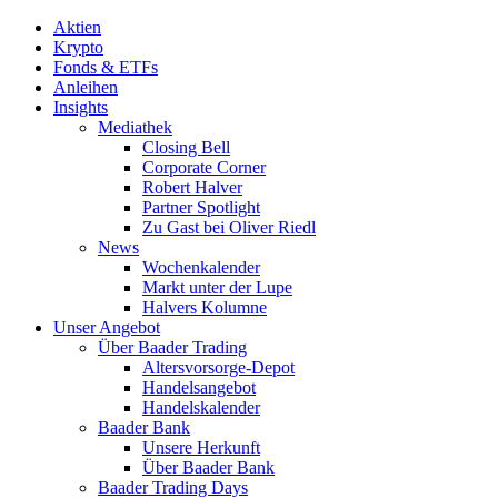
Aktien
Krypto
Fonds & ETFs
Anleihen
Insights
Mediathek
Closing Bell
Corporate Corner
Robert Halver
Partner Spotlight
Zu Gast bei Oliver Riedl
News
Wochenkalender
Markt unter der Lupe
Halvers Kolumne
Unser Angebot
Über Baader Trading
Altersvorsorge-Depot
Handelsangebot
Handelskalender
Baader Bank
Unsere Herkunft
Über Baader Bank
Baader Trading Days