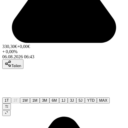
330,30
€
+0,00
€
+
0,00
%
06.08.2026 06:43
Teilen
1T
3T
1W
1M
3M
6M
1J
3J
5J
YTD
MAX