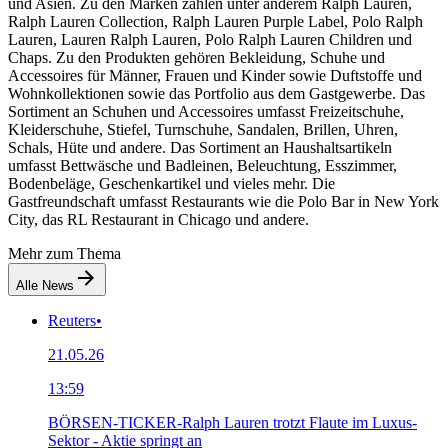
und Asien. Zu den Marken zählen unter anderem Ralph Lauren,
Ralph Lauren Collection, Ralph Lauren Purple Label, Polo Ralph
Lauren, Lauren Ralph Lauren, Polo Ralph Lauren Children und
Chaps. Zu den Produkten gehören Bekleidung, Schuhe und
Accessoires für Männer, Frauen und Kinder sowie Duftstoffe und
Wohnkollektionen sowie das Portfolio aus dem Gastgewerbe. Das
Sortiment an Schuhen und Accessoires umfasst Freizeitschuhe,
Kleiderschuhe, Stiefel, Turnschuhe, Sandalen, Brillen, Uhren,
Schals, Hüte und andere. Das Sortiment an Haushaltsartikeln
umfasst Bettwäsche und Badleinen, Beleuchtung, Esszimmer,
Bodenbeläge, Geschenkartikel und vieles mehr. Die
Gastfreundschaft umfasst Restaurants wie die Polo Bar in New York
City, das RL Restaurant in Chicago und andere.
Mehr zum Thema
Alle News
Reuters
•
21.05.26
13:59
BÖRSEN-TICKER-Ralph Lauren trotzt Flaute im Luxus-
Sektor - Aktie springt an