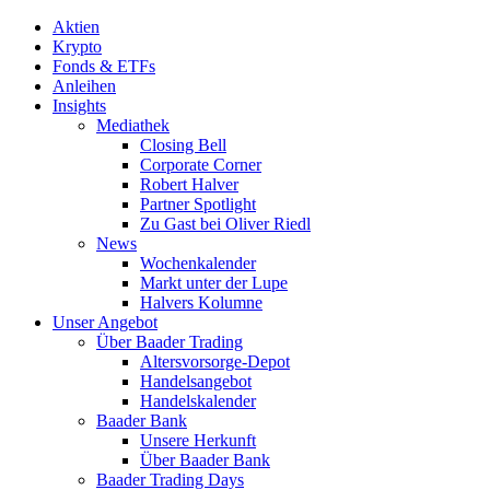
Aktien
Krypto
Fonds & ETFs
Anleihen
Insights
Mediathek
Closing Bell
Corporate Corner
Robert Halver
Partner Spotlight
Zu Gast bei Oliver Riedl
News
Wochenkalender
Markt unter der Lupe
Halvers Kolumne
Unser Angebot
Über Baader Trading
Altersvorsorge-Depot
Handelsangebot
Handelskalender
Baader Bank
Unsere Herkunft
Über Baader Bank
Baader Trading Days