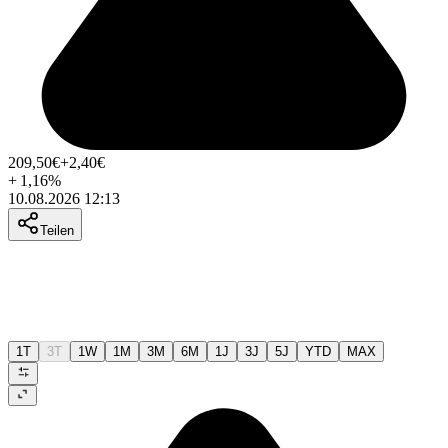
209,50
€
+2,40
€
+
1,16
%
10.08.2026 12:13
Teilen
1T
3T
1W
1M
3M
6M
1J
3J
5J
YTD
MAX